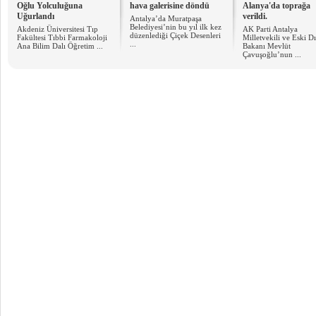
Oğlu Yolculuğuna
hava galerisine döndü
Alanya'da toprağa
Uğurlandı
verildi.
Antalya’da Muratpaşa
Belediyesi’nin bu yıl ilk kez
Akdeniz Üniversitesi Tıp
AK Parti Antalya
düzenlediği Çiçek Desenleri
Fakültesi Tıbbi Farmakoloji
Milletvekili ve Eski Dış
...
Ana Bilim Dalı Öğretim ...
Bakanı Mevlüt
Çavuşoğlu’nun ...