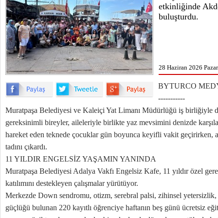
etkinliğinde Akd
buluşturdu.
28 Haziran 2026 Pazar
BYTURCO MEDYA 
-----------
Muratpaşa Belediyesi ve Kaleiçi Yat Limanı Müdürlüğü iş birliğiyle 
gereksinimli bireyler, aileleriyle birlikte yaz mevsimini denizde karşı
hareket eden teknede çocuklar gün boyunca keyifli vakit geçirirken, a
tadını çıkardı.
11 YILDIR ENGELSİZ YAŞAMIN YANINDA
Muratpaşa Belediyesi Adalya Vakfı Engelsiz Kafe, 11 yıldır özel gere
katılımını destekleyen çalışmalar yürütüyor.
Merkezde Down sendromu, otizm, serebral palsi, zihinsel yetersizlik
güçlüğü bulunan 220 kayıtlı öğrenciye haftanın beş günü ücretsiz eğit