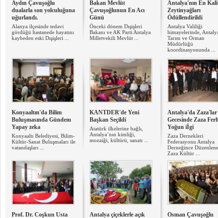
Aydın Çavuşoğlu
Bakan Mevlüt
Antalya'nın En Kalit
dualarla son yolculuğuna
Çavuşoğlunun En Acı
Zeytinyağları
uğurlandı.
Günü
Ödüllendirildi
Alanya ilçesinde tedavi
Önceki dönem Dışişleri
Antalya Valiliği
gördüğü hastanede hayatını
Bakanı ve AK Parti Antalya
himayelerinde, Antalya
kaybeden eski Dışişleri ...
Milletvekili Mevlüt ...
Tarım ve Orman
Müdürlüğü
koordinasyonunda ...
Konyaaltın'da Bilim
KANTDER'de Yeni
Antalya'da Zaza'lar
Buluşmasında Gündem
Başkan Seçildi
Gecesinde Zaza Ferh
Yapay zeka
Yoğun iİgi
Atatürk ilkelerine bağlı,
Antalya’nın kimliği,
Konyaaltı Belediyesi, Bilim-
Zaza Dernekleri
mozaiği, kültürü, sanatı ...
Kültür-Sanat Buluşmaları ile
Federasyonu Antalya
vatandaşları ...
Derneğince Düzenlen
Zaza Kültür ...
Prof. Dr. Coşkun Usta
Antalya çiçeklerle açık
Osman Çavuşoğlu