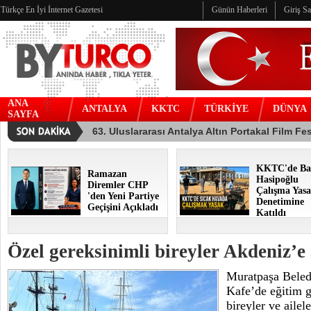
Türkçe En İyi İnternet Gazetesi
Günün Haberleri
Giriş S
ANA
ANTALYA
KKTC
TÜRKİYE
DÜNYA
SAYFA
KKTC'de Ba
Ramazan
Hasipoğlu
Diremler CHP
Çalışma Yasa
'den Yeni Partiye
Denetimine
Geçişini Açıkladı
Katıldı
Özel gereksinimli bireyler Akdeniz’e 
Muratpaşa Beled
Kafe’de eğitim g
bireyler ve aile