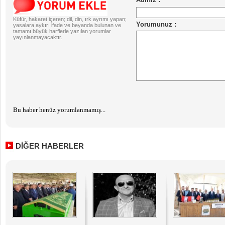
Küfür, hakaret içeren; dil, din, ırk ayrımı yapan;
yasalara aykırı ifade ve beyanda bulunan ve
tamamı büyük harflerle yazılan yorumlar
yayınlanmayacaktır.
Bu haber henüz yorumlanmamış...
DİĞER HABERLER