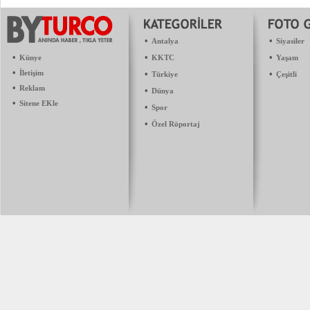
•
•
Antalya
Siyasiler
•
•
•
Künye
KKTC
Yaşam
•
İletişim
•
•
Türkiye
Çeşitli
•
Reklam
•
Dünya
•
Sitene EKle
•
Spor
•
Özel Röportaj