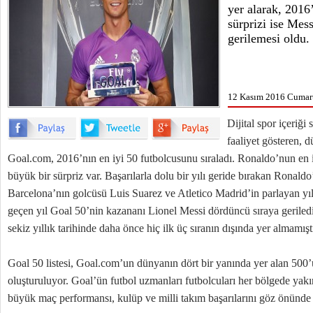
yer alarak, 2016’
sürprizi ise Mes
gerilemesi oldu.
12 Kasım 2016 Cumart
Dijital spor içeriği 
faaliyet gösteren, 
Goal.com, 2016’nın en iyi 50 futbolcusunu sıraladı. Ronaldo’nun en iy
büyük bir sürpriz var. Başarılarla dolu bir yılı geride bırakan Ronaldo
Barcelona’nın golcüsü Luis Suarez ve Atletico Madrid’in parlayan yı
geçen yıl Goal 50’nin kazananı Lionel Messi dördüncü sıraya geriledi.
sekiz yıllık tarihinde daha önce hiç ilk üç sıranın dışında yer almamışt
Goal 50 listesi, Goal.com’un dünyanın dört bir yanında yer alan 500’
oluşturuluyor. Goal’ün futbol uzmanları futbolcuları her bölgede yakın
büyük maç performansı, kulüp ve milli takım başarılarını göz önünd