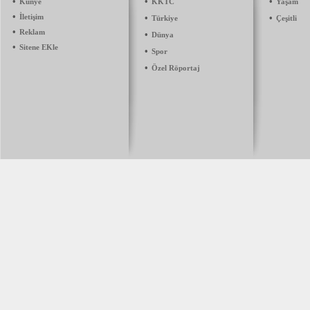
•
•
•
Künye
KKTC
Yaşam
•
İletişim
•
•
Türkiye
Çeşitli
•
Reklam
•
Dünya
•
Sitene EKle
•
Spor
•
Özel Röportaj