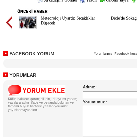
Arkadaşına Gönder
Yazdır
Önceki sayfa
Meteoroloji Uyardı: Sıcaklıklar
Dicle'de Sokağ
Düşecek
FACEBOOK YORUM
Yorumlarınızı Facebook hesa
YORUMLAR
Küfür, hakaret içeren; dil, din, ırk ayrımı yapan;
yasalara aykırı ifade ve beyanda bulunan ve
tamamı büyük harflerle yazılan yorumlar
yayınlanmayacaktır.