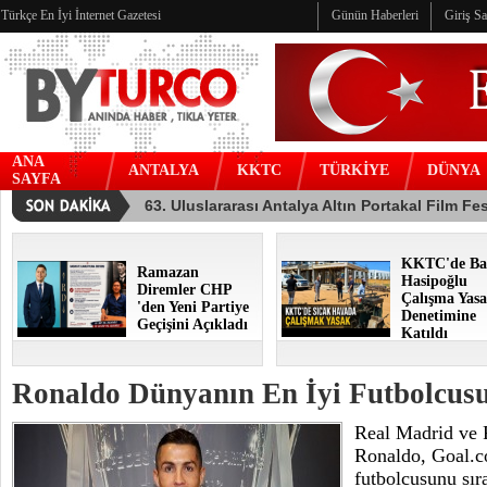
Türkçe En İyi İnternet Gazetesi
Günün Haberleri
Giriş S
ANA
ANTALYA
KKTC
TÜRKİYE
DÜNYA
SAYFA
KKTC'de Ba
Ramazan
Hasipoğlu
Diremler CHP
Çalışma Yasa
'den Yeni Partiye
Denetimine
Geçişini Açıkladı
Katıldı
Ronaldo Dünyanın En İyi Futbolcusu
Real Madrid ve P
Ronaldo, Goal.c
futbolcusunu sıra