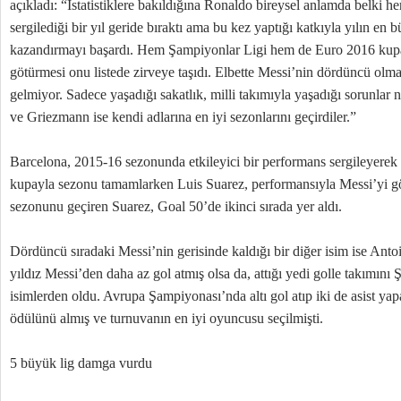
açıkladı: “İstatistiklere bakıldığına Ronaldo bireysel anlamda belki 
sergilediği bir yıl geride bıraktı ama bu kez yaptığı katkıyla yılın en 
kazandırmayı başardı. Hem Şampiyonlar Ligi hem de Euro 2016 kupa
götürmesi onu listede zirveye taşıdı. Elbette Messi’nin dördüncü olm
gelmiyor. Sadece yaşadığı sakatlık, milli takımıyla yaşadığı sorunlar 
ve Griezmann ise kendi adlarına en iyi sezonlarını geçirdiler.”
Barcelona, 2015-16 sezonunda etkileyici bir performans sergileyerek İ
kupayla sezonu tamamlarken Luis Suarez, performansıyla Messi’yi göl
sezonunu geçiren Suarez, Goal 50’de ikinci sırada yer aldı.
Dördüncü sıradaki Messi’nin gerisinde kaldığı bir diğer isim ise Ant
yıldız Messi’den daha az gol atmış olsa da, attığı yedi golle takımını
isimlerden oldu. Avrupa Şampiyonası’nda altı gol atıp iki de asist y
ödülünü almış ve turnuvanın en iyi oyuncusu seçilmişti.
5 büyük lig damga vurdu