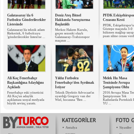
Galatasaray'da 6
Deniz Ateş Bitnel
PFDK Eskişehirspo
Futbolcu Gönderilecekler
Hakkında Soruşturma
Cezasını Kesti
Listesinde
Başlatıldı
PFDK, Eskişehirspor'u
Göztepe maçında 3-0
Galatasaray'da teknik adam
Merkez Hakem Kurulu,
hükmen mağlup sayıp
Riekerink, 6 futbolcuyu
geçen sezonki olaylı
puan silme cezası verd
'gönderilecekler listesi'ne ...
Galatasaray-Trabzonspor
maçının ...
Ali Koç Fenerbahçe
Yıldız Futbolcu
Melek Hu Masa
Başkanlığına Adaylığını
Fenerbahçe'den Ayrılmak
Tenisinde Avrupa
Açıkladı
İstiyor
Şampiyonu Oldu
Fenerbahçe eski yöneticisi
Teknik Direktör Advocaat'ın
2016 Avrupa Masa Ten
Ali Koç'un adaylık
uyardığı Gregory van der
Şampiyonası Tek
açıklaması sosyal medyada
Wiel, hocasına "Ben ...
Kadınlarda Portekizli 
büyük sevinç yarattı.
YU ...
•
•
Antalya
Siyasiler