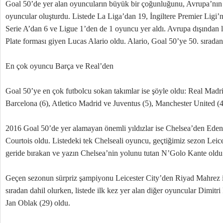
Goal 50’de yer alan oyuncuların büyük bir çoğunluğunu, Avrupa’nın
oyuncular oluşturdu. Listede La Liga’dan 19, İngiltere Premier Ligi’
Serie A’dan 6 ve Ligue 1’den de 1 oyuncu yer aldı. Avrupa dışından l
Plate forması giyen Lucas Alario oldu. Alario, Goal 50’ye 50. sıradan 
En çok oyuncu Barça ve Real’den
Goal 50’ye en çok futbolcu sokan takımlar ise şöyle oldu: Real Madr
Barcelona (6), Atletico Madrid ve Juventus (5), Manchester United (4
2016 Goal 50’de yer alamayan önemli yıldızlar ise Chelsea’den Ede
Courtois oldu. Listedeki tek Chelseali oyuncu, geçtiğimiz sezon Leice
geride bırakan ve yazın Chelsea’nin yolunu tutan N’Golo Kante oldu
Geçen sezonun sürpriz şampiyonu Leicester City’den Riyad Mahrez ilk 
sıradan dahil olurken, listede ilk kez yer alan diğer oyuncular Dimitr
Jan Oblak (29) oldu.