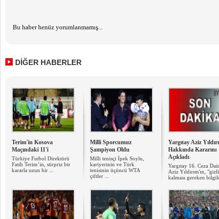
Bu haber henüz yorumlanmamış...
DİĞER HABERLER
Terim'in Kosova
Milli Sporcumuz
Yargıtay Aziz Yıldır
Maçındaki 11'i
Şampiyon Oldu
Hakkında Kararını
Açıkladı
Türkiye Futbol Direktörü
Milli tenisçi İpek Soylu,
Fatih Terim’in, sürpriz bir
kariyerinin ve Türk
Yargıtay 16. Ceza Dair
kararla uzun bir ...
tenisinin üçüncü WTA
Aziz Yıldırım'ın, "gizli
çiftler ...
kalması gereken bilgile