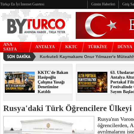
Türkçe En İyi İnternet Gazetesi
Günün Haberleri
Giriş S
ANA
ANTALYA
KKTC
TÜRKİYE
DÜNYA
SAYFA
KKTC'de Bakan
63. Uluslarar
Hasipoğlu
Antalya Altı
Çalışma Yasağı
Portakal Fi
Denetimine
Festivalinde
Katıldı
Sayım Başla
Rusya'daki Türk Öğrencilere Ülkeyi 
Rusya'nın Voron
öğrencilerden, A
ayrılmalarını iste