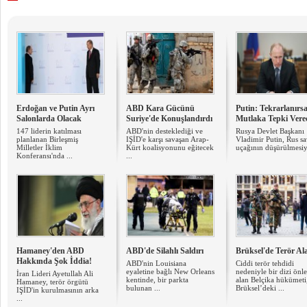
Erdoğan ve Putin Ayrı
ABD Kara Gücünü
Putin: Tekrarlanırs
Salonlarda Olacak
Suriye'de Konuşlandırdı
Mutlaka Tepki Vere
147 liderin katılması
ABD'nin desteklediği ve
Rusya Devlet Başkanı
planlanan Birleşmiş
IŞİD'e karşı savaşan Arap-
Vladimir Putin, Rus sa
Milletler İklim
Kürt koalisyonunu eğitecek
uçağının düşürülmesiyl
Konferansı'nda ...
...
Hamaney'den ABD
ABD'de Silahlı Saldırı
Brüksel'de Terör Al
Hakkında Şok İddia!
ABD'nin Louisiana
Ciddi terör tehdidi
eyaletine bağlı New Orleans
nedeniyle bir dizi önl
İran Lideri Ayetullah Ali
kentinde, bir parkta
alan Belçika hükümeti
Hamaney, terör örgütü
bulunan ...
Brüksel’deki ...
IŞİD'in kurulmasının arka
...