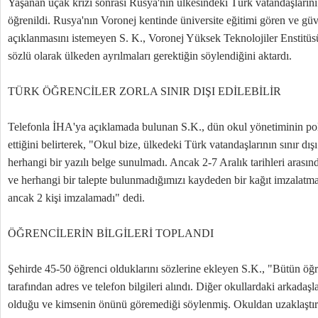
Yaşanan uçak krizi sonrası Rusya'nın ülkesindeki Türk vatandaşlarını 
öğrenildi. Rusya'nın Voronej kentinde üniversite eğitimi gören ve güve
açıklanmasını istemeyen S. K., Voronej Yüksek Teknolojiler Enstitüsü
sözlü olarak ülkeden ayrılmaları gerektiğin söylendiğini aktardı.
TÜRK ÖĞRENCİLER ZORLA SINIR DIŞI EDİLEBİLİR
Telefonla İHA'ya açıklamada bulunan S.K., dün okul yönetiminin poli
ettiğini belirterek, "Okul bize, ülkedeki Türk vatandaşlarının sınır dış
herhangi bir yazılı belge sunulmadı. Ancak 2-7 Aralık tarihleri arasın
ve herhangi bir talepte bulunmadığımızı kaydeden bir kağıt imzalatma
ancak 2 kişi imzalamadı" dedi.
ÖĞRENCİLERİN BİLGİLERİ TOPLANDI
Şehirde 45-50 öğrenci olduklarını sözlerine ekleyen S.K., "Bütün öğr
tarafından adres ve telefon bilgileri alındı. Diğer okullardaki arkadaşl
olduğu ve kimsenin önünü göremediği söylenmiş. Okuldan uzaklaştırı