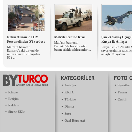
Rehin Alınan 7 THY
Mali'de Rehine Krizi
Çin 24 Savaş Uçağı 
Personelinden 5'i Serbest
Rusya ile Anlaştı
Mali'nin başkenti
Bamako'da lüks bir oteli
Mali'nin başkenti
Rusya ile Çin 24 adet
basan silahlı saldırganlar ...
Bamako'daki bir otelde
savaş uçağının satışı iç
rehin alınan 170 kişiden
anlaştı. Rusya'nın ...
80'i ...
•
•
Antalya
Siyasiler
•
•
•
Künye
KKTC
Yaşam
•
İletişim
•
•
Türkiye
Çeşitli
•
Reklam
•
Dünya
•
Sitene EKle
•
Spor
•
Özel Röportaj