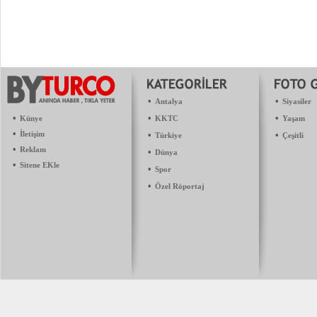
•
•
Antalya
Siyasiler
•
•
•
Künye
KKTC
Yaşam
•
İletişim
•
•
Türkiye
Çeşitli
•
Reklam
•
Dünya
•
Sitene EKle
•
Spor
•
Özel Röportaj