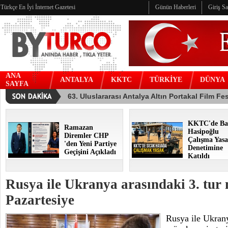
Türkçe En İyi İnternet Gazetesi
Günün Haberleri
Giriş S
ANA
ANTALYA
KKTC
TÜRKİYE
DÜNYA
SAYFA
KKTC'de Ba
Ramazan
Hasipoğlu
Diremler CHP
Çalışma Yasa
'den Yeni Partiye
Denetimine
Geçişini Açıkladı
Katıldı
Rusya ile Ukranya arasındaki 3. tur
Pazartesiye
Rusya ile Ukrany