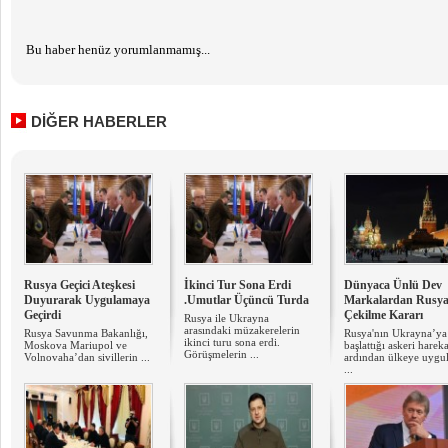
Bu haber henüz yorumlanmamış...
DİĞER HABERLER
Rusya Geçici Ateşkesi
İkinci Tur Sona Erdi
Dünyaca Ünlü Dev
Duyurarak Uygulamaya
.Umutlar Üçüncü Turda
Markalardan Rusya
Geçirdi
Çekilme Kararı
Rusya ile Ukrayna
arasındaki müzakerelerin
Rusya Savunma Bakanlığı,
Rusya'nın Ukrayna’ya
ikinci turu sona erdi.
Moskova Mariupol ve
başlattığı askeri hareka
Görüşmelerin ...
Volnovaha’dan sivillerin ...
ardından ülkeye uygu
...