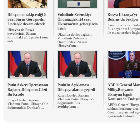
Dünya'nın takip ettiği 6
Volodimir Zelenskiy:
Rusya Ukranya'yı
Saat Süren Görüşmeler
Önümüzdeki 24 saat
Belarus'da bekliyor
2.ncisiyle devam edecek
Ukrayna’nın geleceği için
Kremlin sözcüsü Pesk
kritik
Rus heyetinin Ukrayna
Ukrayna ile Rusya
ile müzakerelere başl
heyetlerinin Belarus
Ukranya devlet başkanı
...
sınırındaki görüşmeleri sona
Volodimir Zelenskiy:
erdi. ...
Önümüzdeki 24 saat
Ukrayna’nın ...
Putin Askeri Operasyonu
Putin'in Açıklaması
ABD'li General Ma
Başlattı ,Dünyanın Gözü
Dünyayı alarma geçirdi
Milley,Rusyanın
Bu Krizde
Ukrayna İşgali
Rusya Devlet Başkanı
Konusunda Endişel
Vladimir Putin Ukrayna'nın
Rusya Devlet Başkanı
doğusunda Rus
Vladimir Putin, Ukrayna'nın
ABD'li General 'Rusya
ayrılıkçıların ...
doğusundaki Donbas'a ...
saldırısı korkunç olur,
önemli zayiata yol aça
uyarısında bulundu