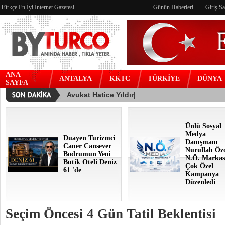
Türkçe En İyi İnternet Gazetesi
Günün Haberleri
Giriş S
ANA
ANTALYA
KKTC
TÜRKİYE
DÜNYA
SAYFA
Ünlü Sosyal
Medya
Duayen Turizmci
Danışmanı
Caner Cansever
Nurullah Öz
Bodrumun Yeni
N.Ö. Markas
Butik Oteli Deniz
Çok Özel
61 'de
Kampanya
Düzenledi
Seçim Öncesi 4 Gün Tatil Beklentisi