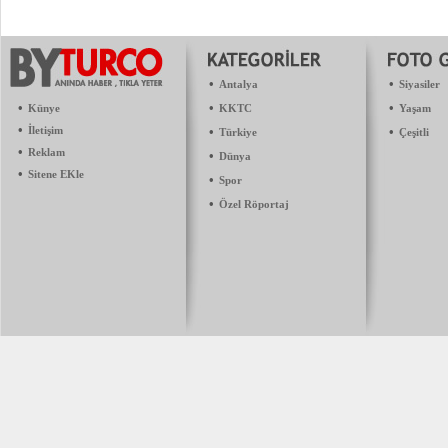
•
•
Antalya
Siyasiler
•
•
•
Künye
KKTC
Yaşam
•
İletişim
•
•
Türkiye
Çeşitli
•
Reklam
•
Dünya
•
Sitene EKle
•
Spor
•
Özel Röportaj