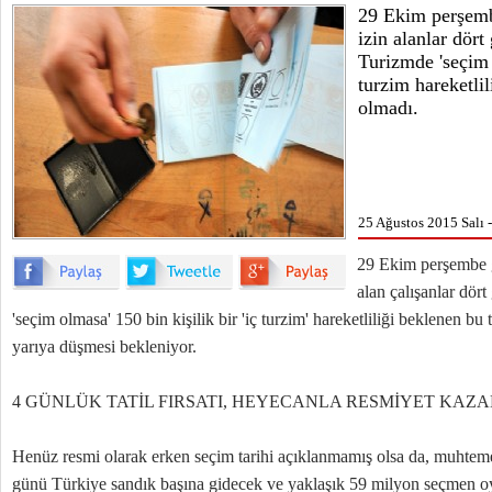
29 Ekim perşemb
izin alanlar dört
Turizmde 'seçim 
turzim hareketli
olmadı.
25 Ağustos 2015 Salı 
29 Ekim perşembe g
alan çalışanlar dör
'seçim olmasa' 150 bin kişilik bir 'iç turzim' hareketliliği beklenen bu 
yarıya düşmesi bekleniyor.
4 GÜNLÜK TATİL FIRSATI, HEYECANLA RESMİYET KAZ
Henüz resmi olarak erken seçim tarihi açıklanmamış olsa da, muhte
günü Türkiye sandık başına gidecek ve yaklaşık 59 milyon seçmen o