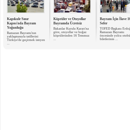
Kapıkule Sınır
Köprüler ve Otoyollar
Bayram İçin İlave 1
Kapısı'nda Bayram
Bayramda Ücretsiz
Sefer
Yoğunluğu
Bakanlar Kurulu Kararı'na
TOFED Başkanı Erdo
göre, otoyollar ve boğaz
Ramazan Bayramı
Ramazan Bayramı'nın
köprülerinden 16 Temmuz
öncesinde yolcu otobü
yaklaşmasıyla tatillerini
...
biletlerinin ...
Türkiye'de geçirmek isteyen
...