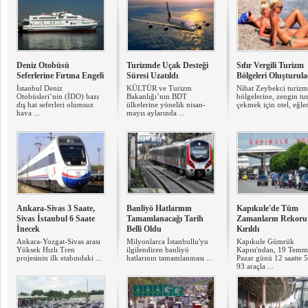
Deniz Otobüsü
Turizmde Uçak Desteği
Sıfır Vergili Turizm
Seferlerine Fırtına Engeli
Süresi Uzatıldı
Bölgeleri Oluşturul
İstanbul Deniz
KÜLTÜR ve Turizm
Nihat Zeybekci turizm
Otobüsleri’nin (İDO) bazı
Bakanlığı’nın BDT
bölgelerine, zengin tur
dış hat seferleri olumsuz
ülkelerine yönelik nisan-
çekmek için otel, eğlen
hava ...
mayıs aylarında ...
Ankara-Sivas 3 Saate,
Banliyö Hatlarının
Kapıkule'de Tüm
Sivas İstanbul 6 Saate
Tamamlanacağı Tarih
Zamanların Rekoru
İnecek
Belli Oldu
Kırıldı
Ankara-Yozgat-Sivas arası
Milyonlarca İstanbullu'yu
Kapıkule Gümrük
Yüksek Hızlı Tren
ilgilendiren banliyö
Kapısı'ndan, 19 Tem
projesinin ilk etabındaki ...
hatlarının tamamlanması ...
Pazar günü 12 saatte 5
93 araçla ...