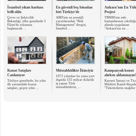
İstanbul yıkım haritası
En güvenli beş binadan
Ankara’nın En Yük
belli oldu
biri Türkiye'de
Projesi
Çevre ve Şehircilik
ABD'nin en prestijli
TBMM'nin eski
Bakanlığı, ülke genelinde 5
yayınlarından ''Risk
lojmanlarının yıkıldığı
Ekim'de yıkımına
Management'' dergisi,
alanda uygulanan
başlanacak ...
İstanbul ...
"Ankara'nın en ...
Konut Satışları
Müteahhitlikte İkinciyiz
Kampanyalı konut
Canlanıyor
alırken aldanmayın!
1972 yılından bu yana yurt
dışında 155 milyar dolarlık
Türkiye genelinde, bu yılın
Kayseri Sanayi ve Tica
iş yapan Türk
ilk yarısındaki konut
Müdürü Kamil Akçadır
müteahhitlerin, ...
satışları, geçen yılın ...
''Tüketicilerin mağdur 