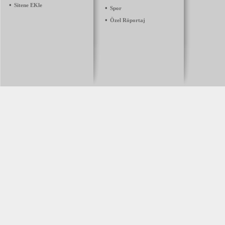
•
Sitene EKle
•
Spor
•
Özel Röportaj