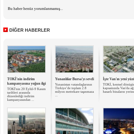
Bu haber henüz yorumlanmamış...
DİĞER HABERLER
TOKİ'nin indirim
Yunanlılar Bursa'yı sevdi
İşte Van'ın yeni yüz
kampanyasına yoğun ilgi
Yunanistan vatandaşlarının
TOKİ, kentsel dönüş
Türkiye’de toplam 2.8
kapsamında Van'da ağ
TOKİ'nin 20 Eylül-9 Kasım
milyon metrekare taşınmaza
hasarlı binaların yerine
tarihleri arasında
...
düzenlediği indirim
kampanyasından ...