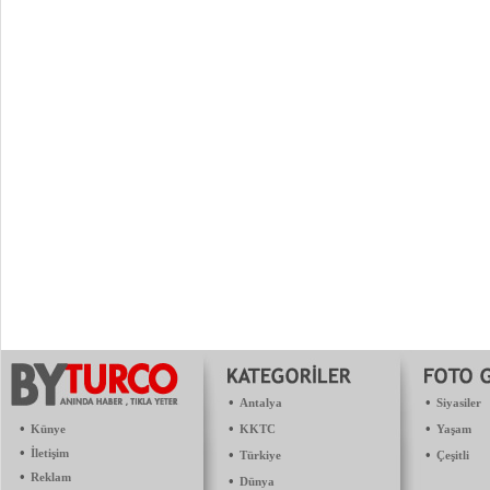
•
•
Antalya
Siyasiler
•
•
•
Künye
KKTC
Yaşam
•
İletişim
•
•
Türkiye
Çeşitli
•
Reklam
•
Dünya