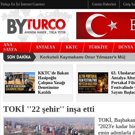
Türkçe En İyi İnternet Gazetesi
Günün Haberleri
Giriş S
ANA
ANTALYA
KKTC
TÜRKİYE
DÜNYA
SAYFA
KKTC'de Bakan
63. Uluslarar
Hasipoğlu
Antalya Altı
Çalışma Yasağı
Portakal Fi
Denetimine
Festivalinde
Katıldı
Sayım Başla
TOKİ ''22 şehir'' inşa etti
TOKİ, Başbakan 
''2023'e kadar bi
emin adımlarla il