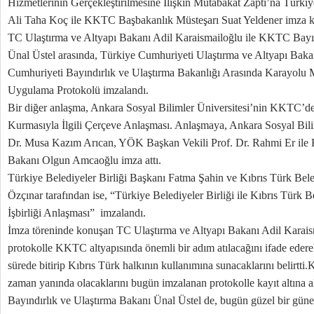
Hizmetlerinin Gerçekleştirilmesine İlişkin Mutabakat Zaptı’na Türki
Ali Taha Koç ile KKTC Başbakanlık Müsteşarı Suat Yeldener imza 
TC Ulaştırma ve Altyapı Bakanı Adil Karaismailoğlu ile KKTC Bayın
Ünal Üstel arasında, Türkiye Cumhuriyeti Ulaştırma ve Altyapı Baka
Cumhuriyeti Bayındırlık ve Ulaştırma Bakanlığı Arasında Karayolu 
Uygulama Protokolü imzalandı.
Bir diğer anlaşma, Ankara Sosyal Bilimler Üniversitesi’nin KKTC’de
Kurmasıyla İlgili Çerçeve Anlaşması. Anlaşmaya, Ankara Sosyal Bili
Dr. Musa Kazım Arıcan, YÖK Başkan Vekili Prof. Dr. Rahmi Er ile
Bakanı Olgun Amcaoğlu imza attı.
Türkiye Belediyeler Birliği Başkanı Fatma Şahin ve Kıbrıs Türk Bel
Özçınar tarafından ise, “Türkiye Belediyeler Birliği ile Kıbrıs Türk B
İşbirliği Anlaşması” imzalandı.
İmza töreninde konuşan TC Ulaştırma ve Altyapı Bakanı Adil Karaism
protokolle KKTC altyapısında önemli bir adım atılacağını ifade eder
sürede bitirip Kıbrıs Türk halkının kullanımına sunacaklarını belirtt
zaman yanında olacaklarını bugün imzalanan protokolle kayıt altına al
Bayındırlık ve Ulaştırma Bakanı Ünal Üstel de, bugün güzel bir güne ş