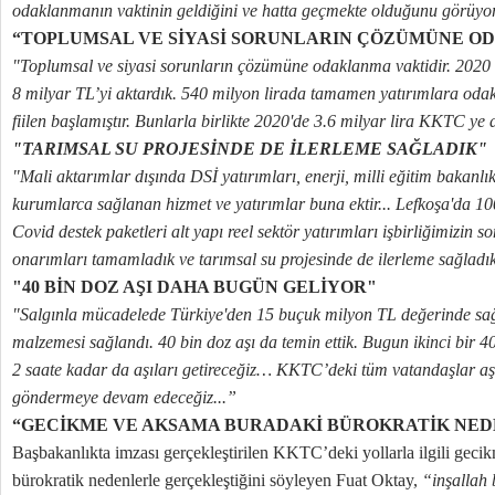
odaklanmanın vaktinin geldiğini ve hatta geçmekte olduğunu görüyor
“TOPLUMSAL VE SİYASİ SORUNLARIN ÇÖZÜMÜNE O
"Toplumsal ve siyasi sorunların çözümüne odaklanma vaktidir. 2020 
8 milyar TL’yi aktardık. 540 milyon lirada tamamen yatırımlara odak
fiilen başlamıştır. Bunlarla birlikte 2020'de 3.6 milyar lira KKTC ye ak
"TARIMSAL SU PROJESİNDE DE İLERLEME SAĞLADIK"
"Mali aktarımlar dışında DSİ yatırımları, enerji, milli eğitim bakanlı
kurumlarca sağlanan hizmet ve yatırımlar buna ektir... Lefkoşa'da 10
Covid destek paketleri alt yapı reel sektör yatırımları işbirliğimizin so
onarımları tamamladık ve tarımsal su projesinde de ilerleme sağladı
"40 BİN DOZ AŞI DAHA BUGÜN GELİYOR"
"Salgınla mücadelede Türkiye'den 15 buçuk milyon TL değerinde sağ
malzemesi sağlandı. 40 bin doz aşı da temin ettik. Bugun ikinci bir 4
2 saate kadar da aşıları getireceğiz… KKTC’deki tüm vatandaşlar aş
göndermeye devam edeceğiz...”
“GECİKME VE AKSAMA BURADAKİ BÜROKRATİK NE
Başbakanlıkta imzası gerçekleştirilen KKTC’deki yollarla ilgili geci
bürokratik nedenlerle gerçekleştiğini söyleyen Fuat Oktay,
“inşallah