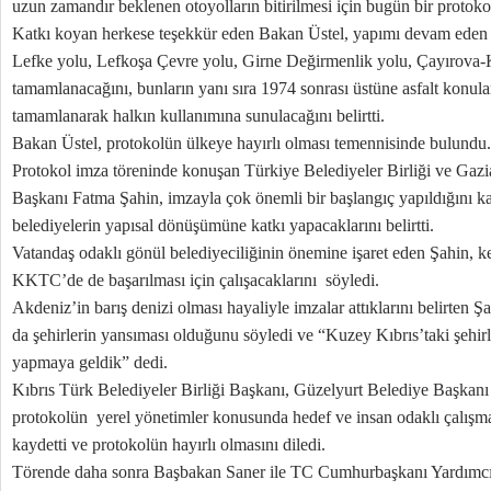
uzun zamandır beklenen otoyolların bitirilmesi için bugün bir protoko
Katkı koyan herkese teşekkür eden Bakan Üstel, yapımı devam eden 
Lefke yolu, Lefkoşa Çevre yolu, Girne Değirmenlik yolu, Çayırova
tamamlanacağını, bunların yanı sıra 1974 sonrası üstüne asfalt konula
tamamlanarak halkın kullanımına sunulacağını belirtti.
Bakan Üstel, protokolün ülkeye hayırlı olması temennisinde bulundu.
Protokol imza töreninde konuşan Türkiye Belediyeler Birliği ve Gaz
Başkanı Fatma Şahin, imzayla çok önemli bir başlangıç yapıldığını ka
belediyelerin yapısal dönüşümüne katkı yapacaklarını belirtti.
Vatandaş odaklı gönül belediyeciliğinin önemine işaret eden Şahin, k
KKTC’de de başarılması için çalışacaklarını söyledi.
Akdeniz’in barış denizi olması hayaliyle imzalar attıklarını belirten Şa
da şehirlerin yansıması olduğunu söyledi ve “Kuzey Kıbrıs’taki şehir
yapmaya geldik” dedi.
Kıbrıs Türk Belediyeler Birliği Başkanı, Güzelyurt Belediye Başka
protokolün yerel yönetimler konusunda hedef ve insan odaklı çalışm
kaydetti ve protokolün hayırlı olmasını diledi.
Törende daha sonra Başbakan Saner ile TC Cumhurbaşkanı Yardımcısı