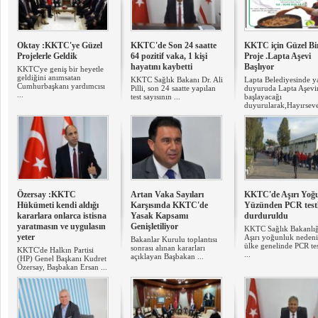
Oktay :KKTC'ye Güzel
KKTC'de Son 24 saatte
KKTC için Güzel Bi
Projelerle Geldik
64 pozitif vaka, 1 kişi
Proje .Lapta Aşevi
hayatını kaybetti
Başlıyor
KKTC'ye geniş bir heyetle
geldiğini anımsatan
KKTC Sağlık Bakanı Dr. Ali
Lapta Belediyesinde y
Cumhurbaşkanı yardımcısı
Pilli, son 24 saatte yapılan
duyuruda Lapta Aşevi
...
test sayısının ...
başlayacağı
duyurularak,Hayırsever
Özersay :KKTC
Artan Vaka Sayıları
KKTC'de Aşırı Yoğ
Hükümeti kendi aldığı
Karşısında KKTC'de
Yüzünden PCR testl
kararlara onlarca istisna
Yasak Kapsamı
durduruldu
yaratmasın ve uygulasın
Genişletiliyor
KKTC Sağlık Bakanlı
yeter
Aşırı yoğunluk nedeni
Bakanlar Kurulu toplantısı
ülke genelinde PCR tes
sonrası alınan kararları
KKTC'de Halkın Partisi
...
açıklayan Başbakan ...
(HP) Genel Başkanı Kudret
Özersay, Başbakan Ersan ...