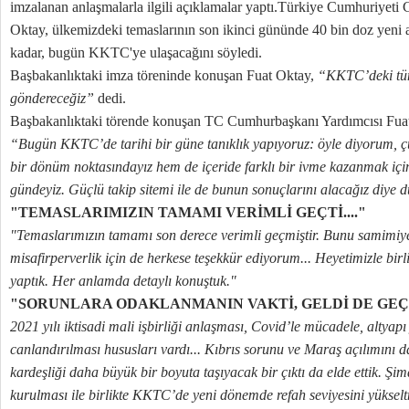
imzalanan anlaşmalarla ilgili açıklamalar yaptı.Türkiye Cumhuriyeti
Oktay, ülkemizdeki temaslarının son ikinci gününde 40 bin doz yeni 
kadar, bugün KKTC'ye ulaşacağını söyledi.
Başbakanlıktaki imza töreninde konuşan Fuat Oktay,
“KKTC’deki tüm
göndereceğiz”
dedi.
Başbakanlıktaki törende konuşan TC Cumhurbaşkanı Yardımcısı Fuat O
“Bugün KKTC’de tarihi bir güne tanıklık yapıyoruz: öyle diyorum, 
bir dönüm noktasındayız hem de içeride farklı bir ivme kazanmak için
gündeyiz. Güçlü takip sitemi ile de bunun sonuçlarını alacağız diye
"TEMASLARIMIZIN TAMAMI VERİMLİ GEÇTİ...."
"Temaslarımızın tamamı son derece verimli geçmiştir. Bunu samimiye
misafirperverlik için de herkese teşekkür ediyorum... Heyetimizle birlik
yaptık. Her anlamda detaylı konuştuk."
"SORUNLARA ODAKLANMANIN VAKTİ, GELDİ DE GEÇİY
2021 yılı iktisadi mali işbirliği anlaşması, Covid’le mücadele, altyap
canlandırılması hususları vardı... Kıbrıs sorunu ve Maraş açılımını da
kardeşliği daha büyük bir boyuta taşıyacak bir çıktı da elde ettik. Ş
kurulması ile birlikte KKTC’de yeni dönemde refah seviyesini yüksel