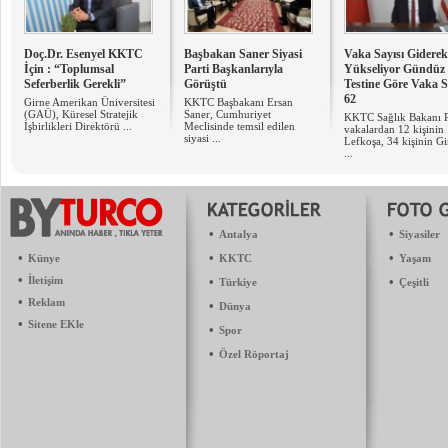
Doç.Dr. Esenyel KKTC
Başbakan Saner Siyasi
Vaka Sayısı Giderek
İçin : “Toplumsal
Parti Başkanlarıyla
Yükseliyor Gündüz
Seferberlik Gerekli”
Görüştü
Testine Göre Vaka S
62
Girne Amerikan Üniversitesi
KKTC Başbakanı Ersan
(GAÜ), Küresel Stratejik
Saner, Cumhuriyet
KKTC Sağlık Bakanı Pi
İşbirlikleri Direktörü ...
Meclisinde temsil edilen
vakalardan 12 kişinin
siyasi ...
Lefkoşa, 34 kişinin Gi
...
•
•
Antalya
Siyasiler
•
•
•
Künye
KKTC
Yaşam
•
İletişim
•
•
Türkiye
Çeşitli
•
Reklam
•
Dünya
•
Sitene EKle
•
Spor
•
Özel Röportaj