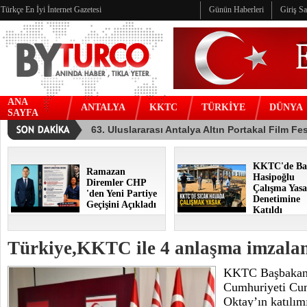
Türkçe En İyi İnternet Gazetesi
Günün Haberleri
Giriş S
ANA
ANTALYA
KKTC
TÜRKİYE
DÜNYA
SAYFA
KKTC'de Ba
Ramazan
Hasipoğlu
Diremler CHP
Çalışma Yasa
'den Yeni Partiye
Denetimine
Geçişini Açıkladı
Katıldı
Türkiye,KKTC ile 4 anlaşma imzala
KKTC Başbakan 
Cumhuriyeti Cum
Oktay’ın katılımı