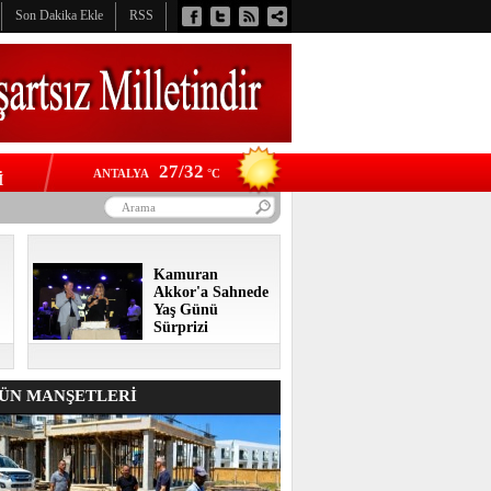
Son Dakika Ekle
RSS
27/32
ANTALYA
°C
İ
Kamuran
Akkor'a Sahnede
Yaş Günü
Sürprizi
N MANŞETLERİ