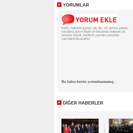
YORUMLAR
Küfür, hakaret içeren; dil, din, ırk ayrımı yapan;
yasalara aykırı ifade ve beyanda bulunan ve
tamamı büyük harflerle yazılan yorumlar
yayınlanmayacaktır.
Bu haber henüz yorumlanmamış...
DİĞER HABERLER