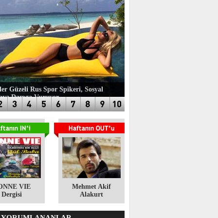
ler Güzeli Rus Spor Spikeri, Sosyal
aya Damga Vuruyor
ONNE VIE
​Mehmet Akif
Dergisi
Alakurt
 YORUMLANANLAR