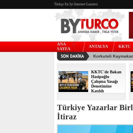
Türkçe En İyi İnternet Gazetesi
ANA
ANTALYA
KKTC
SAYFA
KKTC'de Bakan
Hasipoğlu
Çalışma Yasağı
Denetimine
Katıldı
Türkiye Yazarlar Bir
İtiraz