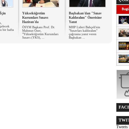
İçin
Yükseköğretim
Başbakan'dan "Sınav
Kurumları Sınavı
Kaldıralım" Önerisine
Haziran'da
Yanıt
m,
gelecek
ÖSYM Başkanı Prof. Dr.
MHP Lideri Bahçeli'nin
ı bir hafta
Mahmut Özer,
"Sınavları kaldıralım"
"Yükseköğretim Kurumları
çağrısına yanıt veren
Sınavı (YKS), ...
Başbakan ...
FACE
TWIT
Tweets