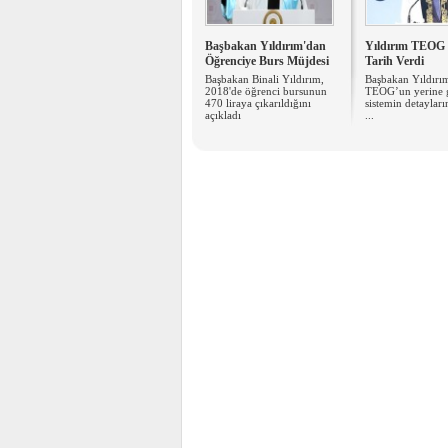
Başbakan Yıldırım'dan
Yıldırım TEOG 
Öğrenciye Burs Müjdesi
Tarih Verdi
Başbakan Binali Yıldırım,
Başbakan Yıldırı
2018'de öğrenci bursunun
TEOG’un yerine 
470 liraya çıkarıldığını
sistemin detayların
açıkladı
...