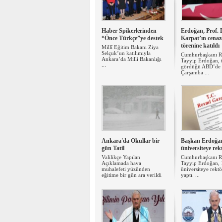
Haber Spikerlerinden
Erdoğan, Prof. 
“Önce Türkçe”ye destek
Karpat’ın cenaz
törenine katıldı
Millî Eğitim Bakanı Ziya
Selçuk’un katılımıyla
Cumhurbaşkanı R
Ankara’da Milli Bakanlığı
Tayyip Erdoğan, 
...
gördüğü ABD’de 
Çarşamba ...
Ankara'da Okullar bir
Başkan Erdoğa
gün Tatil
üniversiteye rek
Valilikçe Yapılan
Cumhurbaşkanı R
Açıklamada hava
Tayyip Erdoğan, 
muhalefeti yüzünden
üniversiteye rektö
eğitime bir gün ara verildi
yaptı. ...