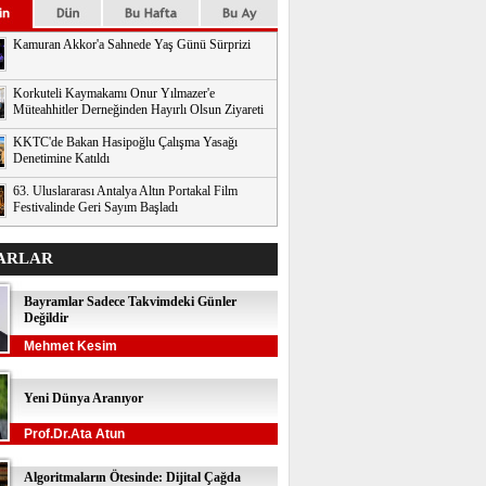
Kamuran Akkor'a Sahnede Yaş Günü Sürprizi
Korkuteli Kaymakamı Onur Yılmazer'e
Müteahhitler Derneğinden Hayırlı Olsun Ziyareti
KKTC'de Bakan Hasipoğlu Çalışma Yasağı
Denetimine Katıldı
63. Uluslararası Antalya Altın Portakal Film
Festivalinde Geri Sayım Başladı
ARLAR
Bayramlar Sadece Takvimdeki Günler
Değildir
Mehmet Kesim
Yeni Dünya Aranıyor
Prof.Dr.Ata Atun
Algoritmaların Ötesinde: Dijital Çağda