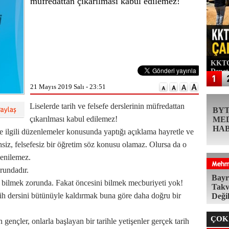
müfredattan çıkarılması kabul edilemez!
KKTC'
Denet
21 Mayıs 2019 Salı - 23:51
Liselerde tarih ve felsefe derslerinin müfredattan
BY
çıkarılması kabul edilemez!
ME
HA
le ilgili düzenlemeler konusunda yaptığı açıklama hayretle ve
ihsiz, felsefesiz bir öğretim söz konusu olamaz. Olursa da o
denilemez.
rundadır.
Bayr
i bilmek zorunda. Fakat öncesini bilmek mecburiyeti yok!
Takv
h dersini bütünüyle kaldırmak buna göre daha doğru bir
Deği
ÇOK
gençler, onlarla başlayan bir tarihle yetişenler gerçek tarih