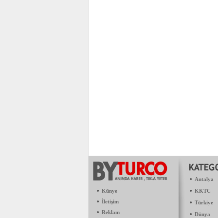
•
Antalya
•
•
Künye
KKTC
•
İletişim
•
Türkiye
•
Reklam
•
Dünya