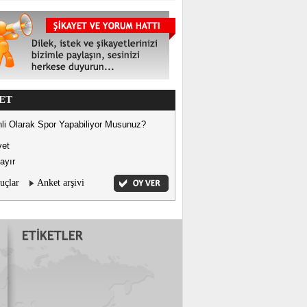
ET
li Olarak Spor Yapabiliyor Musunuz?
vet
ayır
uçlar
Anket arşivi