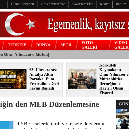
Günün Haberleri
Giriş Sayfam Yap
Favorilere Ekle
Künye
İletişim
FOTO
VİDEO
TÜRKİYE
DÜNYA
SPOR
GALERİ
GALER
Korkuteli
63. Uluslararası
Kaymakamı
Antalya Altın
Onur Yılmazer'e
Portakal Film
Müteahhitler
Festivalinde Geri
Derneğinden
Sayım Başladı
Hayırlı Olsun
Ziyareti
liğin'den MEB Düzenlemesine
GÜNÜ
TYB :Liselerde tarih ve felsefe derslerinin