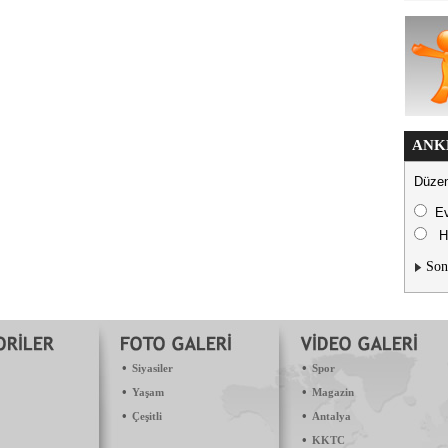
ANK
Düzen
E
H
Son
•
•
Siyasiler
Spor
•
•
Yaşam
Magazin
•
•
Çeşitli
Antalya
•
KKTC