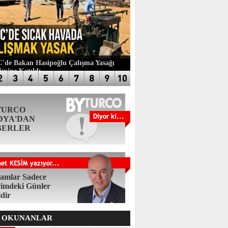
de Bakan Hasipoğlu Çalışma Yasağı
imine Katıldı
TURCO
DYA'DAN
BERLER
amlar Sadece
imdeki Günler
ldir
 OKUNANLAR