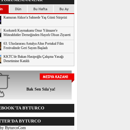
Kamuran Akkor'a Sahnede Yaş Günü Sürprizi
Korkuteli Kaymakamı Onur Yılmazer'e
Müteahhitler Derneğinden Hayırlı Olsun Ziyareti
63. Uluslararası Antalya Altın Portakal Film
Festivalinde Geri Sayım Başladı
KKTC'de Bakan Hasipoğlu Çalışma Yasağı
Denetimine Katıldı
Bak Sen Sıla'ya!
BOOK'TA BYTURCO
TER'DA BYTURCO
 by ByturcoCom