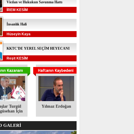
Vicdan ve Hukukun Savunma Hattı
İREM KESİM
İnsanlık Hali
Hüseyin Kaya
KKTC'DE YEREL SEÇİM HEYECANI
Reşit KESİM
ışlar Turgül
Yılmaz Erdoğan
üsehan İçin
 GALERİ