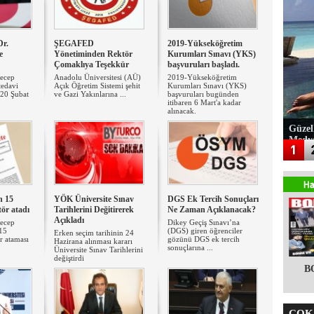
Dr.
ŞEGAFED
2019-Yükseköğretim
e
Yönetiminden Rektör
Kurumları Sınavı (YKS)
Çomaklıya Teşekkür
başvuruları başladı.
ecep
Anadolu Üniversitesi (AÜ)
2019-Yükseköğretim
tedavi
Açık Öğretim Sistemi şehit
Kurumları Sınavı (YKS)
20 Şubat
ve Gazi Yakınlarına ...
başvuruları bugünden
itibaren 6 Mart'a kadar
alınacak.
Güzel
Medy
n 15
YÖK Üniversite Sınav
DGS Ek Tercih Sonuçları
tör atadı
Tarihlerini Değitirerek
Ne Zaman Açıklanacak?
Açıkladı
ecep
Dikey Geçiş Sınavı’na
15
(DGS) giren öğrenciler
Erken seçim tarihinin 24
r ataması
gözünü DGS ek tercih
Hazirana alınması kararı
sonuçlarına ...
Üniversite Sınav Tarihlerini
değiştirdi
B
ÇOK