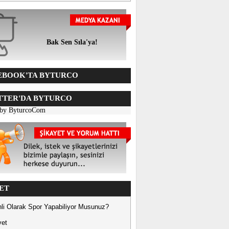
Bak Sen Sıla'ya!
BOOK'TA BYTURCO
TER'DA BYTURCO
 by ByturcoCom
ET
li Olarak Spor Yapabiliyor Musunuz?
vet