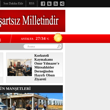
Son Dakika Ekle
RSS
27/34
ANTALYA
°C
İ
Korkuteli
Kaymakamı
Onur Yılmazer'e
Müteahhitler
i
Derneğinden
Hayırlı Olsun
Ziyareti
N MANŞETLERİ