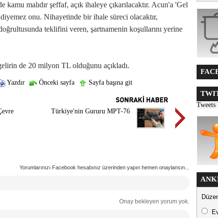
 kamu malıdır şeffaf, açık ihaleye çıkarılacaktır. Acun'a 'Gel
diyemez onu. Nihayetinde bir ihale süreci olacaktır,
doğrultusunda teklifini veren, şartnamenin koşullarını yerine
gelirin de 20 milyon TL olduğunu açıkladı.
FACE
Yazdır
Önceki sayfa
Sayfa başına git
TWIT
Tweets
Çevre
Türkiye'nin Gururu MPT-76
Yorumlarınızı Facebook hesabınız üzerinden yapın hemen onaylansın...
ANK
Düzen
Onay bekleyen yorum yok.
E