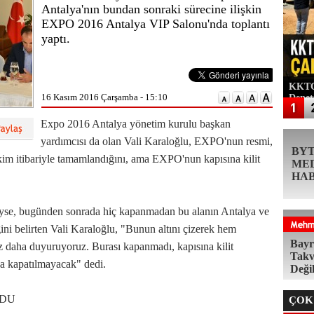
Antalya'nın bundan sonraki sürecine ilişkin
EXPO 2016 Antalya VIP Salonu'nda toplantı
yaptı.
KKTC'
16 Kasım 2016 Çarşamba - 15:10
Denet
Expo 2016 Antalya yönetim kurulu başkan
yardımcısı da olan Vali Karaloğlu, EXPO'nun resmi,
BY
kim itibariyle tamamlandığını, ama EXPO'nun kapısına kilit
ME
HA
ttiyse, bugünden sonrada hiç kapanmadan bu alanın Antalya ve
i belirten Vali Karaloğlu, "Bunun altını çizerek hem
Bayr
daha duyuruyoruz. Burası kapanmadı, kapısına kilit
Takv
da kapatılmayacak" dedi.
Deği
LDU
ÇOK