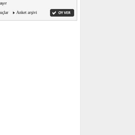
ayır
uçlar
Anket arşivi