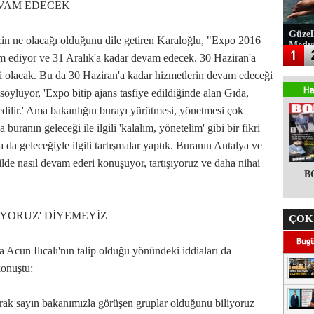
EVAM EDECEK
Güzel
in ne olacağı olduğunu dile getiren Karaloğlu, "Expo 2016
Medy
am ediyor ve 31 Aralık'a kadar devam edecek. 30 Haziran'a
eci olacak. Bu da 30 Haziran'a kadar hizmetlerin devam edeceği
söylüyor, 'Expo bitip ajans tasfiye edildiğinde alan Gıda,
dilir.' Ama bakanlığın burayı yürütmesi, yönetmesi çok
buranın geleceği ile ilgili 'kalalım, yönetelim' gibi bir fikri
 da geleceğiyle ilgili tartışmalar yaptık. Buranın Antalya ve
ilde nasıl devam ederi konuşuyor, tartışıyoruz ve daha nihai
B
İYORUZ' DİYEMEYİZ
ÇOK
Acun Ilıcalı'nın talip olduğu yönündeki iddiaları da
konuştu:
arak sayın bakanımızla görüşen gruplar olduğunu biliyoruz