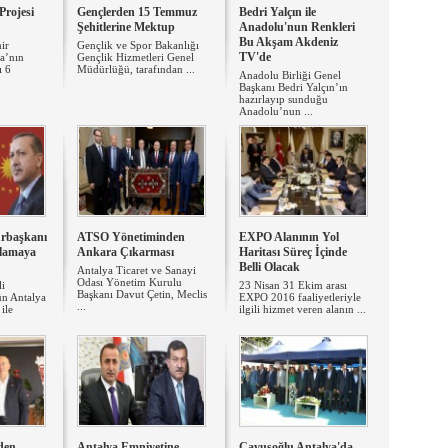
Projesi
Gençlerden 15 Temmuz
Bedri Yalçın ile
Şehitlerine Mektup
Anadolu'nun Renkleri
Bu Akşam Akdeniz
ir
Gençlik ve Spor Bakanlığı
TV'de
ya’nın
Gençlik Hizmetleri Genel
ı 6
Müdürlüğü, tarafından ...
Anadolu Birliği Genel
Başkanı Bedri Yalçın’ın
hazırlayıp sunduğu
Anadolu’nun ...
rbaşkanı
ATSO Yönetiminden
EXPO Alanının Yol
ılamaya
Ankara Çıkarması
Haritası Süreç İçinde
Belli Olacak
Antalya Ticaret ve Sanayi
Odası Yönetim Kurulu
li
23 Nisan 31 Ekim arası
Başkanı Davut Çetin, Meclis
n Antalya
EXPO 2016 faaliyetleriyle
...
ile
ilgili hizmet veren alanın ...
den
Antalya Emniyetine
Çavuşoğlu Antalya'da