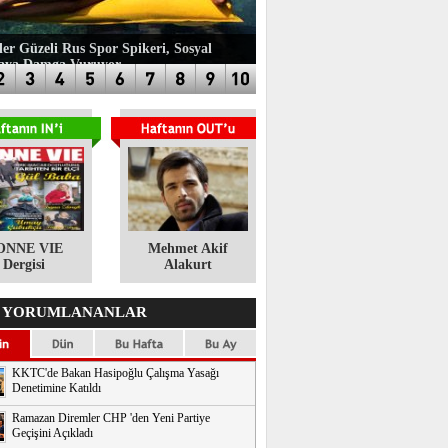
ler Güzeli Rus Spor Spikeri, Sosyal
aya Damga Vuruyor
ONNE VIE
​Mehmet Akif
Dergisi
Alakurt
 YORUMLANANLAR
KKTC'de Bakan Hasipoğlu Çalışma Yasağı
Denetimine Katıldı
Ramazan Diremler CHP 'den Yeni Partiye
Geçişini Açıkladı