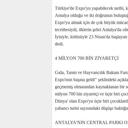
Türkiye'de Expo'yu yapabilecek tarihi, kü
Antalya olduğu ve iki doğrunun buluştuğ
Expo'yu almak için de çok büyük mücade
tecrübesiydi, ilklerin şehri Antalya'da olm
İyisiyle, kötüsüyle 23 Nisan'da başlaya
dedi.
4 MİLYON 700 BİN ZİYARETÇİ
Gıda, Tarım ve Hayvancılık Bakanı Faru
Expo'nun başına geldi" şeklindeki açıkl
geçmemiş olmasından kaynaklanan bir ser
milyon 700 bin ziyaretçi ve üçte biri ço
Dünya' olan Expo'yu üçte biri çocuklarda
yabancı turist sayısındaki düşüşe baktığ
ANTALYA'NIN CENTRAL PARKI 