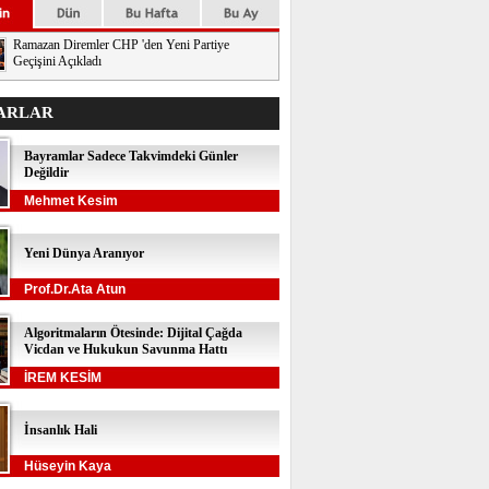
Ramazan Diremler CHP 'den Yeni Partiye
Geçişini Açıkladı
ARLAR
Bayramlar Sadece Takvimdeki Günler
Değildir
Mehmet Kesim
Yeni Dünya Aranıyor
Prof.Dr.Ata Atun
Algoritmaların Ötesinde: Dijital Çağda
Vicdan ve Hukukun Savunma Hattı
İREM KESİM
İnsanlık Hali
Hüseyin Kaya