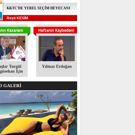
KKTC'DE YEREL SEÇİM HEYECANI
Reşit KESİM
ışlar Turgül
Yılmaz Erdoğan
üsehan İçin
 GALERİ