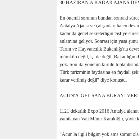
30 HAZİRAN'A KADAR AJANS D
En önemli sorunun bundan sonraki sürec
Antalya Ajansı ve çalışanları halen dev
kadar da genel sekreterliğin tasfiye sür
anlamına geliyor. Sonrası için yasa şunu 
Tarım ve Hayvancılık Bakanlığı'na devre
mümkün değil, işi de değil. Bakanlığın da 
yok. Son iki yönetim kurulu toplantısında
Türk turizminin faydasına en faydalı şek
karar verilmiş değil" diye konuştu.
ACUN'A 'GEL SANA BURAYI VER
1121 dekarlık Expo 2016 Antalya alanına 
yanıtlayan Vali Münir Karaloğlu, şöyle 
"Acun'la ilgili bilgim yok ama somut ol