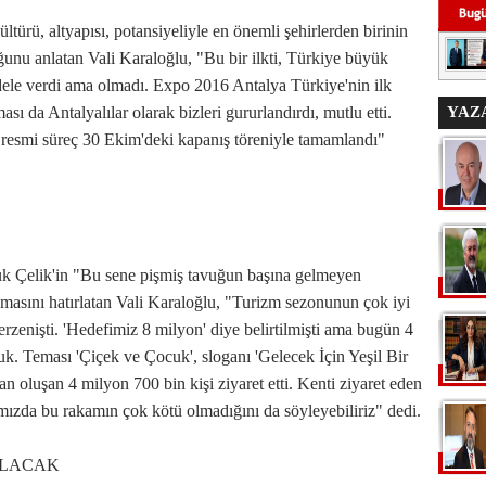
ltürü, altyapısı, potansiyeliyle en önemli şehirlerden birinin
unu anlatan Vali Karaloğlu, "Bu bir ilkti, Türkiye büyük
le verdi ama olmadı. Expo 2016 Antalya Türkiye'nin ilk
ası da Antalyalılar olarak bizleri gururlandırdı, mutlu etti.
YAZ
n resmi süreç 30 Ekim'deki kapanış töreniyle tamamlandı"
k Çelik'in "Bu sene pişmiş tavuğun başına gelmeyen
amasını hatırlatan Vali Karaloğlu, "Turizm sezonunun çok iyi
zenişti. 'Hedefimiz 8 milyon' diye belirtilmişti ama bugün 4
cuk. Teması 'Çiçek ve Çocuk', sloganı 'Gelecek İçin Yeşil Bir
n oluşan 4 milyon 700 bin kişi ziyaret etti. Kenti ziyaret eden
ımızda bu rakamın çok kötü olmadığını da söyleyebiliriz" dedi.
OLACAK