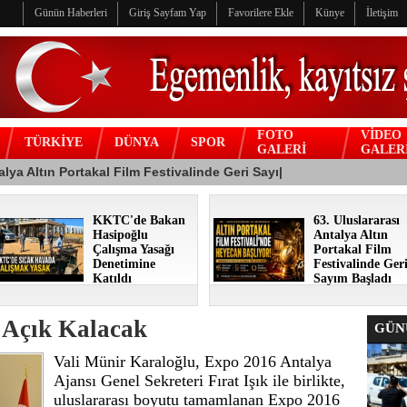
Günün Haberleri
Giriş Sayfam Yap
Favorilere Ekle
Künye
İletişim
FOTO
VİDEO
TÜRKİYE
DÜNYA
SPOR
GALERİ
GALER
KKTC'de Bakan
63. Uluslararası
Hasipoğlu
Antalya Altın
Çalışma Yasağı
Portakal Film
Denetimine
Festivalinde Ger
Katıldı
Sayım Başladı
 Açık Kalacak
GÜNÜ
Vali Münir Karaloğlu, Expo 2016 Antalya
Ajansı Genel Sekreteri Fırat Işık ile birlikte,
uluslararası boyutu tamamlanan Expo 2016