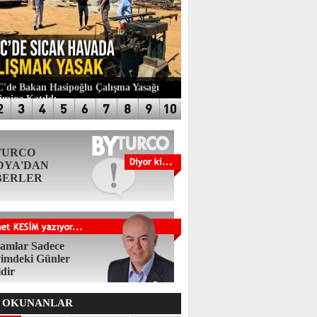
de Bakan Hasipoğlu Çalışma Yasağı
imine Katıldı
TURCO
DYA'DAN
BERLER
amlar Sadece
imdeki Günler
ldir
 OKUNANLAR