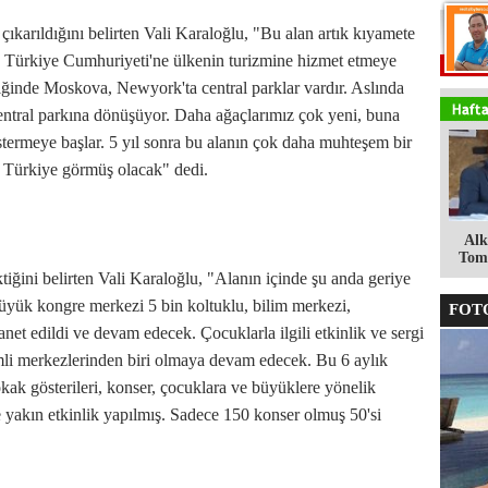
ıkarıldığını belirten Vali Karaloğlu, "Bu alan artık kıyamete
, Türkiye Cumhuriyeti'ne ülkenin turizmine hizmet etmeye
iğinde Moskova, Newyork'ta central parklar vardır. Aslında
entral parkına dönüşüyor. Daha ağaçlarımız çok yeni, buna
stermeye başlar. 5 yıl sonra bu alanın çok daha muhteşem bir
e Türkiye görmüş olacak" dedi.
Alk
Tomg
tiğini belirten Vali Karaloğlu, "Alanın içinde şu anda geriye
büyük kongre merkezi 5 bin koltuklu, bilim merkezi,
FOTO
net edildi ve devam edecek. Çocuklarla ilgili etkinlik ve sergi
emli merkezlerinden biri olmaya devam edecek. Bu 6 aylık
okak gösterileri, konser, çocuklara ve büyüklere yönelik
 yakın etkinlik yapılmış. Sadece 150 konser olmuş 50'si