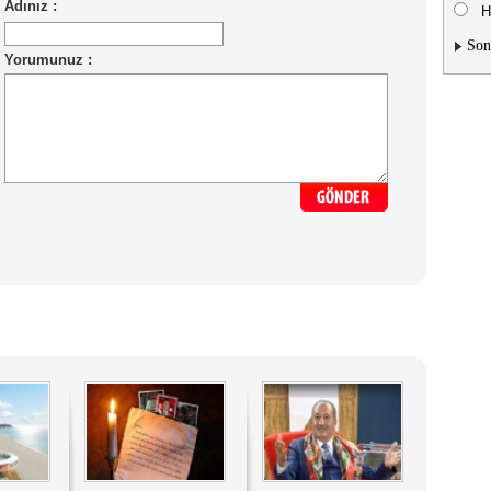
H
Son