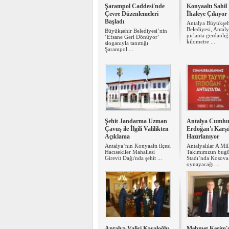
Şarampol Caddesi'nde
Konyaaltı Sahil 
Çevre Düzenlemeleri
İhaleye Çıkıyor
Başladı
Antalya Büyükşeh
Belediyesi, Antal
Büyükşehir Belediyesi’nin
pırlanta gerdanlığ
‘Efsane Geri Dönüyor’
kilometre ...
sloganıyla tanıttığı
Şarampol ...
Şehit Jandarma Uzman
Antalya Cumhu
Çavuş ile İlgili Valilikten
Erdoğan'ı Karş
Açıklama
Hazırlanıyor
Antalya’nın Konyaaltı ilçesi
Antalyalılar A Mil
Hacısekiler Mahallesi
Takımımızın bugü
Girevit Dağı'nda şehit ...
Stadı’nda Kosova 
oynayacağı ...
Antalya Valisi Karaloğlu
Mehmet Kesim'