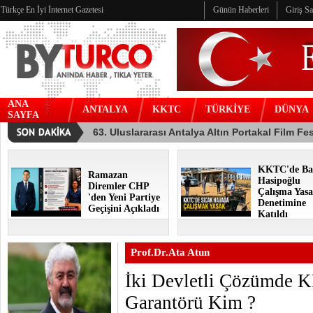
Türkçe En İyi İnternet Gazetesi
Günün Haberleri
Giriş S
ANA
ANTALYA
KKTC
TÜRKİYE
DÜNYA
SAYFA
KKTC'de Ba
Ramazan
Hasipoğlu
Diremler CHP
Çalışma Yasa
'den Yeni Partiye
Denetimine
Geçişini Açıkladı
Katıldı
Prof.Dr.Ata Atun
İki Devletli Çözümde 
Garantörü Kim ?