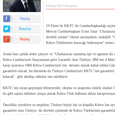
6 Ekim 2025 Pazartesi
19 Ekim’de KKTC’de Cumhurbaşkanlığı seçimi
Mevcut Cumhurbaşkanı Ersin Tatar “Uluslararas
devletli çözüm” fikrini savunurken, muhalifi 
Kıbrıs Türklerinin kuracağı federasyon” tezini
Arada bazı çatlak sesler çıkıyor ve “Uluslararası tanınmış eşit ve egemen iki 
Kıbrıs Cumhuriyeti Anayasasına göre Garantör olan Türkiye, BM’nin 4 Mart 
karar uyarınca 1960 Kıbrıs Cumhuriyeti’nin devamı olarak kabul edilen G
garantörü olacak, bu durumda da Türkiye Cumhuriyeti KKTC’nin garantör
kalacak” gibi akıldışı iddialar öne sürülüyor.
KKTC’nin siyasi geçmişini bilmeyenler, okuma ve araştırma özürlü olanlar
bu gibi saçma iddiaları ortaya atarak Kıbrıs Türk halkının aklını karıştırmay
Öncelikle yüreklere su serpelim; Türkiye hiçbir hal ve koşulda Kıbrıs’tan a
garantörü olan Türkiye, iki devletli çözümde de Kıbrıs Türklerinin garantör