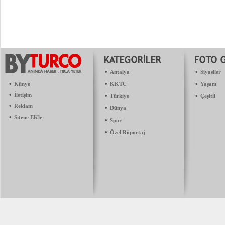
•
•
Antalya
Siyasiler
•
•
•
Künye
KKTC
Yaşam
•
İletişim
•
•
Türkiye
Çeşitli
•
Reklam
•
Dünya
•
Sitene EKle
•
Spor
•
Özel Röportaj