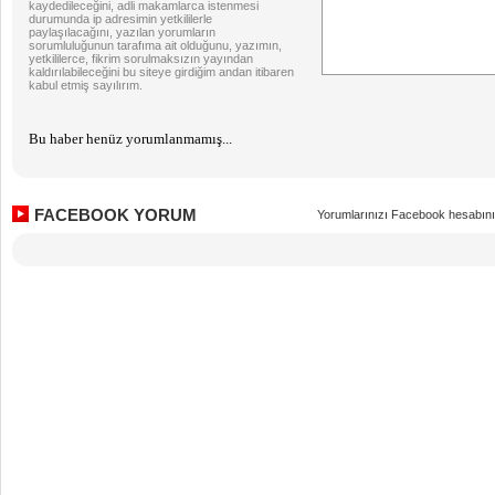
kaydedileceğini, adli makamlarca istenmesi
durumunda ip adresimin yetkililerle
paylaşılacağını, yazılan yorumların
sorumluluğunun tarafıma ait olduğunu, yazımın,
yetkililerce, fikrim sorulmaksızın yayından
kaldırılabileceğini bu siteye girdiğim andan itibaren
kabul etmiş sayılırım.
Bu haber henüz yorumlanmamış...
FACEBOOK YORUM
Yorumlarınızı Facebook hesabını