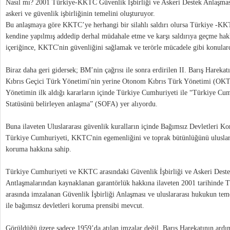
Nasıl mı? 2001 Türkiye-KKTC Güvenlik İşbirliği ve Askeri Destek Anlaşmas
askeri ve güvenlik işbirliğinin temelini oluşturuyor.
Bu anlaşmaya göre KKTC’ye herhangi bir silahlı saldırı olursa Türkiye -KKT
kendine yapılmış addedip derhal müdahale etme ve karşı saldırıya geçme hak
içeriğince, KKTC'nin güvenliğini sağlamak ve terörle mücadele gibi konula
Biraz daha geri gidersek; BM’nin çağrısı ile sonra erdirilen II. Barış Harek
Kıbrıs Geçici Türk Yönetimi'nin yerine Otonom Kıbrıs Türk Yönetimi (OKT
Yönetimin ilk aldığı kararların içinde Türkiye Cumhuriyeti ile “Türkiye Cum
Statüsünü belirleyen anlaşma” (SOFA) yer alıyordu.
Buna ilaveten Uluslararası güvenlik kuralların içinde Bağımsız Devletleri K
Türkiye Cumhuriyeti, KKTC'nin egemenliğini ve toprak bütünlüğünü uluslara
koruma hakkına sahip.
Türkiye Cumhuriyeti ve KKTC arasındaki Güvenlik İşbirliği ve Askeri Deste
Antlaşmalarından kaynaklanan garantörlük hakkına ilaveten 2001 tarihinde
arasında imzalanan Güvenlik İşbirliği Anlaşması ve uluslararası hukukun tem
ile bağımsız devletleri koruma prensibi mevcut.
Görüldüğü üzere sadece 1959’da atılan imzalar değil, Barış Harekatının ardın