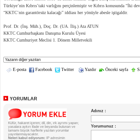
Türkiye’nin Kıbrıs’taki varlığını perçinlemiştir ve Kıbrıs konusunda “İki dev
“KKTC’nin garantörsüz kalacağı” iddiası her yönüyle abesle iştigaldir.
Prof. Dr. (İnş. Müh.), Doç. Dr. (UA. İliş.) Ata ATUN
KKTC Cumhurbaşkanı Danışma Kurulu Üyesi
KKTC Cumhuriyet Meclisi 1. Dönem Milletvekili
E-posta
Facebook
Twitter
Yazdır
Önceki sayfa
Sa
YORUMLAR
Küfür, hakaret içeren; dil, din, ırk ayrımı yapan;
yasalara aykırı ifade ve beyanda bulunan ve
tamamı büyük harflerle yazılan yorumlar
yayınlanmayacaktır.
Neleri kabul ediyorum:
IP adresimin