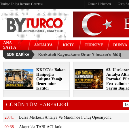
Türkçe En İyi İnternet Gazetesi
Günün Haberleri
Giriş S
ANA
ANTALYA
KKTC
TÜRKİYE
DÜNYA
SAYFA
KKTC'de Bakan
63. Uluslarar
Hasipoğlu
Antalya Altı
Çalışma Yasağı
Portakal Fi
Denetimine
Festivalinde
Katıldı
Sayım Başla
GÜNÜN TÜM HABERLERİ
20:41
Bursa Merkezli Antalya Ve Mardin'de Fuhuş Operasyonu
09:38
Alaçatı'da TABLACI farkı