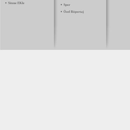
•
Sitene EKle
•
Spor
•
Özel Röportaj