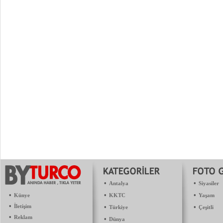
•
•
Antalya
Siyasiler
•
•
•
Künye
KKTC
Yaşam
•
İletişim
•
•
Türkiye
Çeşitli
•
Reklam
•
Dünya