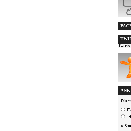
FACE
TWIT
Tweets
ANK
Düzen
E
H
Son