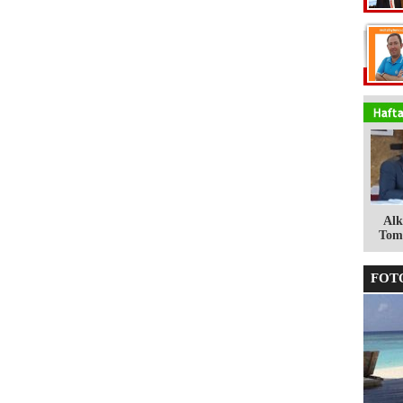
Alk
Tomg
FOTO