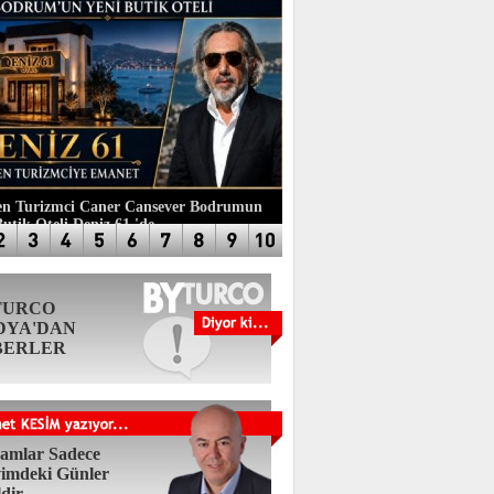
n Turizmci Caner Cansever Bodrumun
Butik Oteli Deniz 61 'de
TURCO
DYA'DAN
BERLER
amlar Sadece
imdeki Günler
ldir