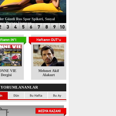
ler Güzeli Rus Spor Spikeri, Sosyal
aya Damga Vuruyor
ONNE VIE
​Mehmet Akif
Dergisi
Alakurt
 YORUMLANANLAR