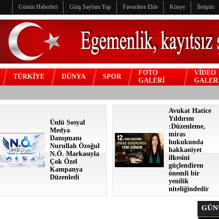
Günün Haberleri
Giriş Sayfam Yap
Favorilere Ekle
Künye
İletişim
FOTO
VİDEO
TÜRKİYE
DÜNYA
SPOR
GALERİ
GALER
Avukat Hatice
Yıldırım
Ünlü Sosyal
:Düzenleme,
Medya
miras
Danışmanı
hukukunda
Nurullah Özoğul
hakkaniyet
N.Ö. Markasıyla
ilkesini
Çok Özel
güçlendiren
Kampanya
önemli bir
Düzenledi
yenilik
niteliğindedir
GÜNÜ