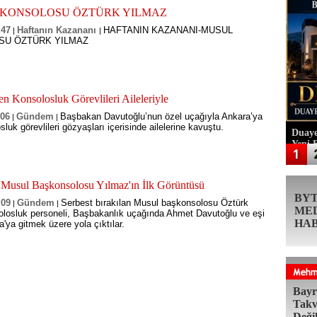
KONSOLOSU ÖZTÜRK YILMAZ
:47
Haftanın Kazananı
HAFTANIN KAZANANI-MUSUL
|
|
U ÖZTÜRK YILMAZ
 Konsolosluk Görevlileri Aileleriyle
:06
Gündem
Başbakan Davutoğlu’nun özel uçağıyla Ankara’ya
|
|
sluk görevlileri gözyaşları içerisinde ailelerine kavuştu.
Duaye
Yeni 
n Musul Başkonsolosu Yılmaz'ın İlk Görüntüsü
BY
:09
Gündem
Serbest bırakılan Musul başkonsolosu Öztürk
|
|
ME
losluk personeli, Başbakanlık uçağında Ahmet Davutoğlu ve eşi
HA
ra'ya gitmek üzere yola çıktılar.
Bayr
Takv
Deği