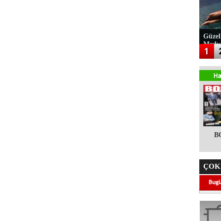
Güzel
Medy
B
ÇOK