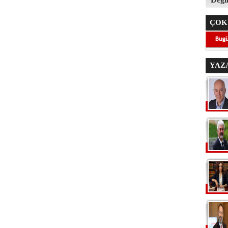
ÇOK
YAZ