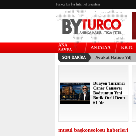
Türkçe En İyi İnternet Gazetesi
ANA
ANTALYA
KKTC
SAYFA
Duayen Turizmci
Caner Cansever
Bodrumun Yeni
Butik Oteli Deniz
61 'de
musul başkonsolosu haberleri