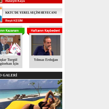
Hüseyin Kaya
KKTC'DE YEREL SEÇİM HEYECANI
Reşit KESİM
ışlar Turgül
Yılmaz Erdoğan
üsehan İçin
 GALERİ