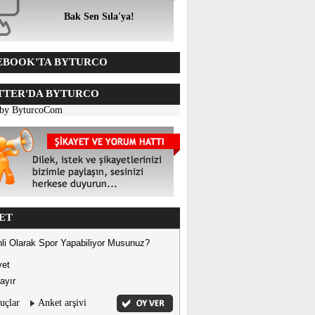
Bak Sen Sıla'ya!
BOOK'TA BYTURCO
TER'DA BYTURCO
 by ByturcoCom
ET
li Olarak Spor Yapabiliyor Musunuz?
vet
ayır
uçlar
Anket arşivi