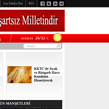
Son Dakika Ekle
RSS
26/32
ANTALYA
°C
İ
KKTC'de Sıcak
ve Rüzgarlı Hava
Kendisini
Hissettirecek
N MANŞETLERİ