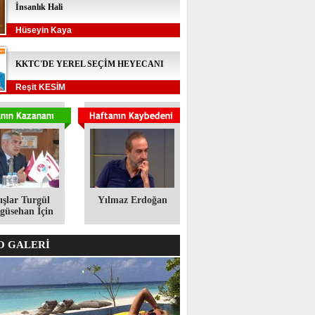
İnsanlık Hali
Hüseyin Kaya
KKTC'DE YEREL SEÇİM HEYECANI
Reşit KESİM
ışlar Turgül
Yılmaz Erdoğan
üsehan İçin
 GALERİ