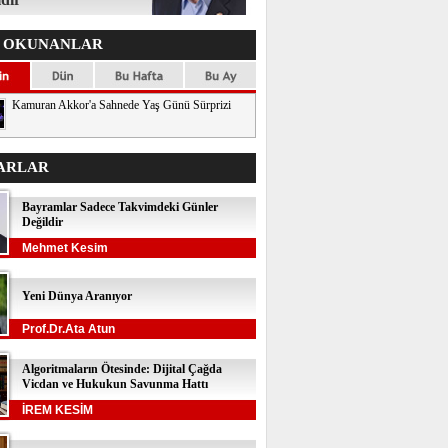
 OKUNANLAR
Kamuran Akkor'a Sahnede Yaş Günü Sürprizi
ARLAR
Bayramlar Sadece Takvimdeki Günler
Değildir
Mehmet Kesim
Yeni Dünya Aranıyor
Prof.Dr.Ata Atun
Algoritmaların Ötesinde: Dijital Çağda
Vicdan ve Hukukun Savunma Hattı
İREM KESİM