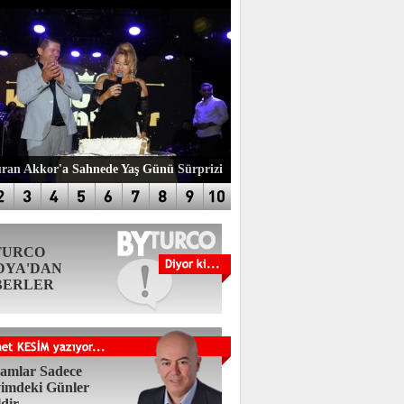
an Akkor'a Sahnede Yaş Günü Sürprizi
TURCO
DYA'DAN
BERLER
amlar Sadece
imdeki Günler
ldir