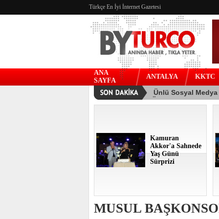
Türkçe En İyi İnternet Gazetesi
ANA
ANTALYA
KKTC
SAYFA
Kamuran
Akkor'a Sahnede
Yaş Günü
Sürprizi
MUSUL BAŞKONSO