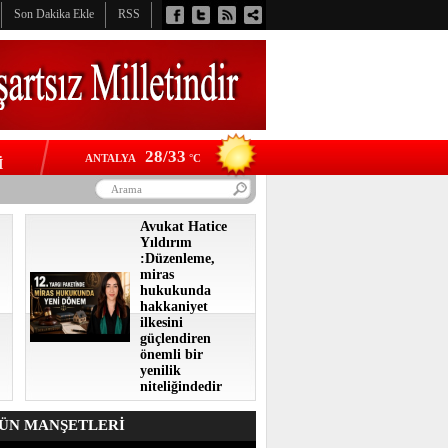
Son Dakika Ekle
RSS
28/33
ANTALYA
°C
İ
Avukat Hatice
Yıldırım
:Düzenleme,
miras
hukukunda
hakkaniyet
ilkesini
güçlendiren
önemli bir
yenilik
niteliğindedir
N MANŞETLERİ