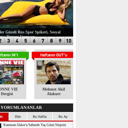
ler Güzeli Rus Spor Spikeri, Sosyal
aya Damga Vuruyor
ONNE VIE
​Mehmet Akif
Dergisi
Alakurt
 YORUMLANANLAR
Kamuran Akkor'a Sahnede Yaş Günü Sürprizi