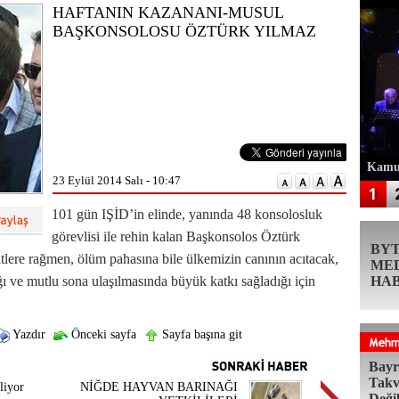
HAFTANIN KAZANANI-MUSUL
BAŞKONSOLOSU ÖZTÜRK YILMAZ
Kamur
23 Eylül 2014 Salı - 10:47
101 gün IŞİD’in elinde, yanında 48 konsolosluk
görevlisi ile rehin kalan Başkonsolos Öztürk
BY
itlere rağmen, ölüm pahasına bile ülkemizin canının acıtacak,
ME
ı ve mutlu sona ulaşılmasında büyük katkı sağladığı için
HA
Yazdır
Önceki sayfa
Sayfa başına git
Bayr
Takv
liyor
NİĞDE HAYVAN BARINAĞI
Deği