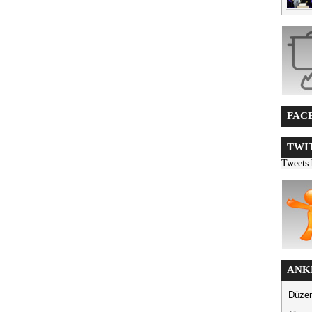
FACE
TWIT
Tweets
ANK
Düzen