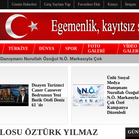
Günün Haberleri
Giriş Sayfam Yap
Favorilere Ekle
Künye
İletişim
FOTO
VİDEO
TÜRKİYE
DÜNYA
SPOR
GALERİ
GALER
Ünlü Sosyal
Medya
Duayen Turizmci
Danışmanı
Caner Cansever
Nurullah Özoğul
Bodrumun Yeni
N.Ö. Markasıyla
Butik Oteli Deniz
Çok Özel
61 'de
Kampanya
Düzenledi
LOSU ÖZTÜRK YILMAZ
GÜNÜ