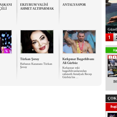
BAŞKANI
ERZURUM VALİSİ
ANTALYASPOR
ÇELİ
AHMET ALTIPARMAK
Güzel
Medy
Türkan Şoray
Kırkpınar Başpehlivanı
Ali Gürbüz
Haftanın Kazananı Türkan
Şoray
Kırkpınar eski
başpehlivanlarından
rahmetli Antalyalı Recep
Gürbüz'ün ...
B
ÇOK