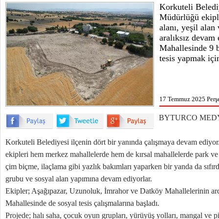
Korkuteli Beledi
Müdürlüğü ekiple
alanı, yeşil alan
aralıksız devam 
Mahallesinde 9 b
tesis yapmak içi
17 Temmuz 2025 Perş
BYTURCO MEDY
Korkuteli Belediyesi ilçenin dört bir yanında çalışmaya devam ediyo
ekipleri hem merkez mahallelerde hem de kırsal mahallelerde park ve
çim biçme, ilaçlama gibi yazlık bakımları yaparken bir yanda da sıfı
grubu ve sosyal alan yapımına devam ediyorlar.
Ekipler; Aşağıpazar, Uzunoluk, İmrahor ve Datköy Mahallelerinin a
Mahallesinde de sosyal tesis çalışmalarına başladı.
Projede; halı saha, çocuk oyun grupları, yürüyüş yolları, mangal ve pi