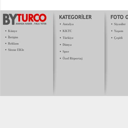
•
•
Antalya
Siyasiler
•
•
•
Künye
KKTC
Yaşam
•
İletişim
•
•
Türkiye
Çeşitli
•
Reklam
•
Dünya
•
Sitene EKle
•
Spor
•
Özel Röportaj