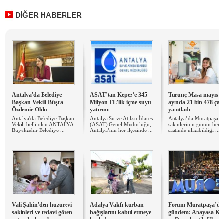
DİĞER HABERLER
Antalya'da Belediye
ASAT’tan Kepez’e 345
Turunç Masa mayıs
Başkan Vekili Büşra
Milyon TL’lik içme suyu
ayında 21 bin 478 ça
Özdemir Oldu
yatırımı
yanıtladı
Antalya'da Belediye Başkan
Antalya Su ve Atıksu İdaresi
Antalya’da Muratpaşa 
Vekili belli oldu ANTALYA
(ASAT) Genel Müdürlüğü,
sakinlerinin günün he
Büyükşehir Belediye ...
Antalya’nın her ilçesinde ...
saatinde ulaşabildiği ..
Vali Şahin'den huzurevi
Adalya Vakfı kurban
Forum Muratpaşa’
sakinleri ve tedavi gören
bağışlarını kabul etmeye
gündem: Anayasa Kr