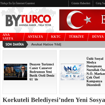
Türkçe En İyi İnternet Gazetesi
Günün Haberleri
Giriş S
ANA
ANTALYA
KKTC
TÜRKİYE
DÜNYA
SAYFA
Ünlü Sosyal
Medya
Duayen Turizmci
Danışmanı
Caner Cansever
Nurullah Öz
Bodrumun Yeni
N.Ö. Markas
Butik Oteli Deniz
Çok Özel
61 'de
Kampanya
Düzenledi
Korkuteli Belediyesi’nden Yeni Sosya