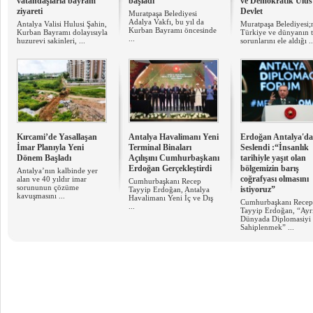
vatandaşlarıa bayram
başladı
ve Demokratik Ulus
ziyareti
Devlet
Muratpaşa Belediyesi
Adalya Vakfı, bu yıl da
Antalya Valisi Hulusi Şahin,
Muratpaşa Belediyesi;
Kurban Bayramı öncesinde
Kurban Bayramı dolayısıyla
Türkiye ve dünyanın 
...
huzurevi sakinleri, ...
sorunlarını ele aldığı ..
Kırcami’de Yasallaşan
Antalya Havalimanı Yeni
Erdoğan Antalya'd
İmar Planıyla Yeni
Terminal Binaları
Seslendi :“İnsanlık
Dönem Başladı
Açılışını Cumhurbaşkanı
tarihiyle yaşıt olan
Erdoğan Gerçekleştirdi
bölgemizin barış
Antalya’nın kalbinde yer
coğrafyası olmasını
alan ve 40 yıldır imar
Cumhurbaşkanı Recep
sorununun çözüme
istiyoruz”
Tayyip Erdoğan, Antalya
kavuşmasını ...
Havalimanı Yeni İç ve Dış
Cumhurbaşkanı Recep
...
Tayyip Erdoğan, “Ayr
Dünyada Diplomasiyi
Sahiplenmek” ...