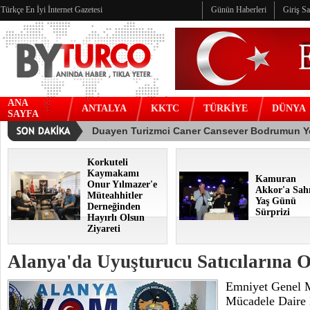
Türkçe En İyi İnternet Gazetesi
Günün Haberleri
Giriş S
ANA
ANTALYA
KKTC
TÜRKİYE
DÜNYA
SAYFA
Korkuteli
Kaymakamı
Kamuran
Onur Yılmazer'e
Akkor'a Sah
Müteahhitler
Yaş Günü
Derneğinden
Sürprizi
Hayırlı Olsun
Ziyareti
Alanya'da Uyuşturucu Satıcılarına 
Emniyet Genel M
Mücadele Daire B