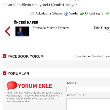
alınan şüphelilerin emniyetteki işlemleri sürüyor.
Arkadaşına Gönder
Yazdır
Önceki sayfa
Fransa'da Macron Dönemi
Taha Gerge
Ü
FACEBOOK YORUM
Yorumlarınızı Facebook hesa
YORUMLAR
Küfür, hakaret içeren; dil, din, ırk ayrımı yapan;
yasalara aykırı ifade ve beyanda bulunan ve
tamamı büyük harflerle yazılan yorumlar
yayınlanmayacaktır.