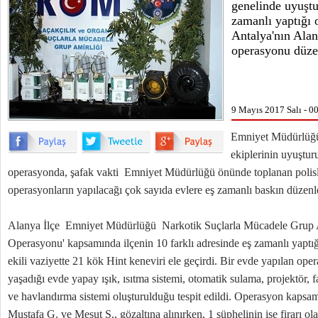
genelinde uyuştu
zamanlı yaptığı
Antalya'nın Alan
operasyonu düze
9 Mayıs 2017 Salı - 0
Emniyet Müdürlüğü
ekiplerinin uyuşturu
operasyonda, şafak vakti Emniyet Müdürlüğü önünde toplanan polisl
operasyonların yapılacağı çok sayıda evlere eş zamanlı baskın düzenle
Alanya İlçe Emniyet Müdürlüğü Narkotik Suçlarla Mücadele Grup Am
Operasyonu' kapsamında ilçenin 10 farklı adresinde eş zamanlı yaptığ
ekili vaziyette 21 kök Hint keneviri ele geçirdi. Bir evde yapılan ope
yaşadığı evde yapay ışık, ısıtma sistemi, otomatik sulama, projektör, 
ve havlandırma sistemi oluşturulduğu tespit edildi. Operasyon kapsa
Mustafa G. ve Mesut S., gözaltına alınırken, 1 şüphelinin ise firarı ola