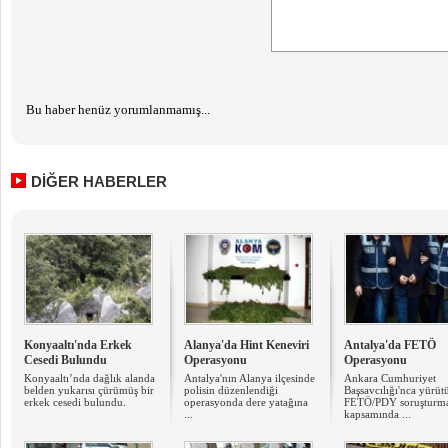
Bu haber henüz yorumlanmamış...
DİĞER HABERLER
Konyaaltı'nda Erkek
Alanya'da Hint Keneviri
Antalya'da FETÖ
Cesedi Bulundu
Operasyonu
Operasyonu
Konyaaltı’nda dağlık alanda
Antalya'nın Alanya ilçesinde
Ankara Cumhuriyet
belden yukarısı çürümüş bir
polisin düzenlendiği
Başsavcılığı'nca yürüt
erkek cesedi bulundu.
operasyonda dere yatağına
FETÖ/PDY soruşturma
...
kapsamında ...