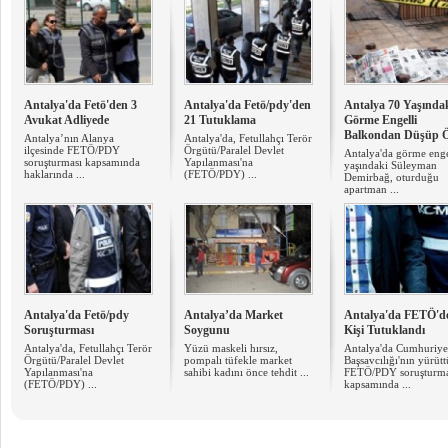
Antalya'da Fetö'den 3
Antalya'da Fetö/pdy'den
Antalya 70 Yaşında
Avukat Adliyede
21 Tutuklama
Görme Engelli
Balkondan Düşüp 
Antalya’nın Alanya
Antalya'da, Fetullahçı Terör
ilçesinde FETÖ/PDY
Örgütü/Paralel Devlet
Antalya'da görme enge
soruşturması kapsamında
Yapılanması'na
yaşındaki Süleyman
haklarında ...
(FETÖ/PDY) ...
Demirbağ, oturduğu
apartman ...
Antalya'da Fetö/pdy
Antalya’da Market
Antalya'da FETÖ'd
Soruşturması
Soygunu
Kişi Tutuklandı
Antalya'da, Fetullahçı Terör
Yüzü maskeli hırsız,
Antalya'da Cumhuriye
Örgütü/Paralel Devlet
pompalı tüfekle market
Başsavcılığı'nın yürüt
Yapılanması'na
sahibi kadını önce tehdit ...
FETÖ/PDY soruşturm
(FETÖ/PDY) ...
kapsamında ...