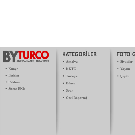
•
•
Antalya
Siyasiler
•
•
•
Künye
KKTC
Yaşam
•
İletişim
•
•
Türkiye
Çeşitli
•
Reklam
•
Dünya
•
Sitene EKle
•
Spor
•
Özel Röportaj