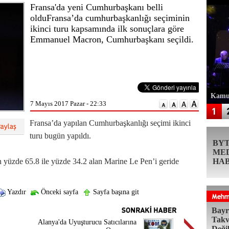
Fransa'da yeni Cumhurbaşkanı belli
olduFransa’da cumhurbaşkanlığı seçiminin
ikinci turu kapsamında ilk sonuçlara göre
Emmanuel Macron, Cumhurbaşkanı seçildi.
Kamur
7 Mayıs 2017 Pazar - 22:33
Fransa’da yapılan Cumhurbaşkanlığı seçimi ikinci
turu bugün yapıldı.
BY
ME
 yüzde 65.8 ile yüzde 34.2 alan Marine Le Pen’i geride
HA
Yazdır
Önceki sayfa
Sayfa başına git
Bayr
Takv
Alanya'da Uyuşturucu Satıcılarına
Deği