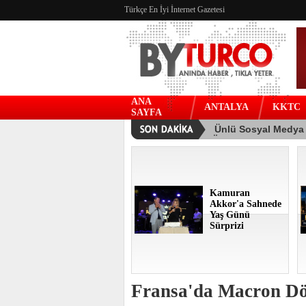
Türkçe En İyi İnternet Gazetesi
ANA
ANTALYA
KKTC
SAYFA
Kamuran
Akkor'a Sahnede
Yaş Günü
Sürprizi
Fransa'da Macron D