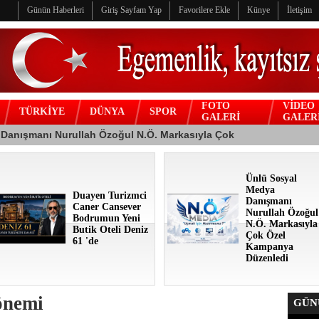
Günün Haberleri
Giriş Sayfam Yap
Favorilere Ekle
Künye
İletişim
FOTO
VİDEO
TÜRKİYE
DÜNYA
SPOR
GALERİ
GALER
Ünlü Sosyal
Medya
Duayen Turizmci
Danışmanı
Caner Cansever
Nurullah Özoğul
Bodrumun Yeni
N.Ö. Markasıyla
Butik Oteli Deniz
Çok Özel
61 'de
Kampanya
Düzenledi
önemi
GÜNÜ