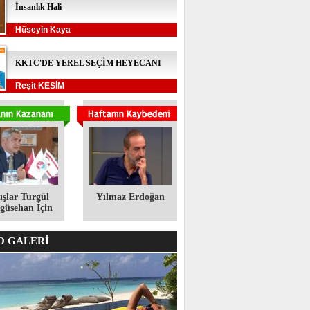
İnsanlık Hali
Hüseyin Kaya
KKTC'DE YEREL SEÇİM HEYECANI
Reşit KESİM
ışlar Turgül
Yılmaz Erdoğan
üsehan İçin
 GALERİ