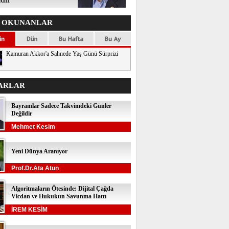
 OKUNANLAR
Kamuran Akkor'a Sahnede Yaş Günü Sürprizi
ARLAR
Bayramlar Sadece Takvimdeki Günler
Değildir
Mehmet Kesim
Yeni Dünya Aranıyor
Prof.Dr.Ata Atun
Algoritmaların Ötesinde: Dijital Çağda
Vicdan ve Hukukun Savunma Hattı
İREM KESİM