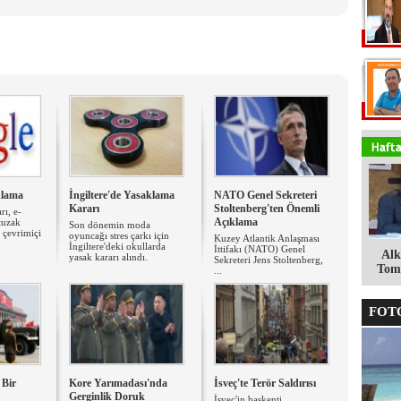
klama
İngiltere'de Yasaklama
NATO Genel Sekreteri
Kararı
Stoltenberg'ten Önemli
rı, e-
Açıklama
tuzak
Son dönemin moda
n çevrimiçi
oyuncağı stres çarkı için
Kuzey Atlantik Anlaşması
İngiltere'deki okullarda
İttifakı (NATO) Genel
Alk
yasak kararı alındı.
Sekreteri Jens Stoltenberg,
Tomg
...
FOTO
 Bir
Kore Yarımadası'nda
İsveç'te Terör Saldırısı
Gerginlik Doruk
İsveç'in başkenti