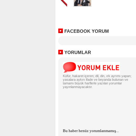
FACEBOOK YORUM
YORUMLAR
Küfür, hakaret içeren; dil, din, ırk ayrımı yapan;
yasalara aykırı ifade ve beyanda bulunan ve
tamamı büyük harflerle yazılan yorumlar
yayınlanmayacaktır.
Bu haber henüz yorumlanmamış...