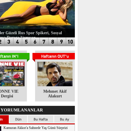
ler Güzeli Rus Spor Spikeri, Sosyal
aya Damga Vuruyor
ONNE VIE
​Mehmet Akif
Dergisi
Alakurt
 YORUMLANANLAR
Kamuran Akkor'a Sahnede Yaş Günü Sürprizi