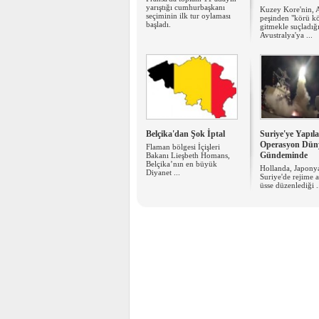
yarıştığı cumhurbaşkanı
Kuzey Kore'nin, 
seçiminin ilk tur oylaması
peşinden "körü k
başladı.
gitmekle suçladığ
Avustralya'ya ...
Belçika'dan Şok İptal
Suriye'ye Yapıl
Operasyon Dün
Flaman bölgesi İçişleri
Gündeminde
Bakanı Lieşbeth Homans,
Belçika’nın en büyük
Hollanda, Japony
Diyanet ...
Suriye'de rejime a
üsse düzenlediği .