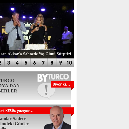
an Akkor'a Sahnede Yaş Günü Sürprizi
TURCO
DYA'DAN
BERLER
amlar Sadece
imdeki Günler
ldir