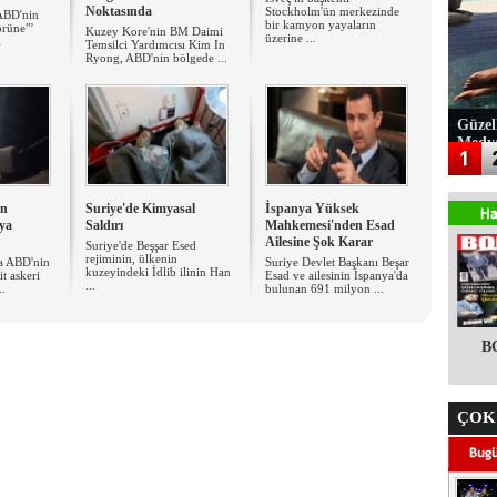
Noktasında
Stockholm'ün merkezinde
ABD'nin
bir kamyon yayaların
örüne"’
Kuzey Kore'nin BM Daimi
üzerine ...
ı
Temsilci Yardımcısı Kim In
Ryong, ABD'nin bölgede ...
Güzel
Medy
an
Suriye'de Kimyasal
İspanya Yüksek
ya
Saldırı
Mahkemesi'nden Esad
Ailesine Şok Karar
Suriye'de Beşşar Esed
rejiminin, ülkenin
a ABD'nin
Suriye Devlet Başkanı Beşar
kuzeyindeki İdlib ilinin Han
it askeri
Esad ve ailesinin İspanya'da
...
..
bulunan 691 milyon ...
B
ÇOK