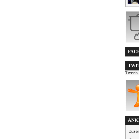
FACE
TWIT
Tweets
ANK
Düzen