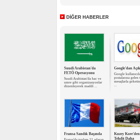
DİĞER HABERLER
Suudi Arabistan'da
Google'dan Açı
FETÖ Operasyonu
Google kullanıcıla
postalarına gelen 
Suudi Arabistan'da hac ve
mesajlarla şirketi
umre gibi organizasyonlar
...
düzenleyerek maddi ...
Fransa Sandık Başında
Kuzey Kore'den
Tehdit Daha
Fransa'da toplam 11 adayın