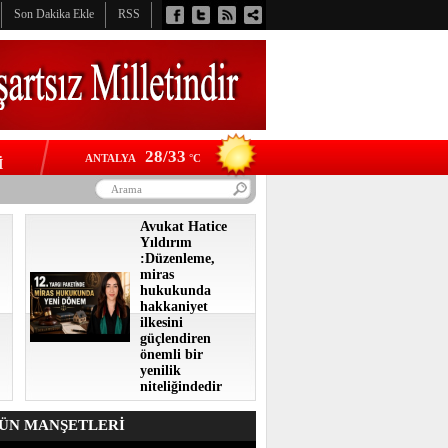
Son Dakika Ekle
RSS
28/33
ANTALYA
°C
İ
Avukat Hatice
Yıldırım
:Düzenleme,
miras
hukukunda
hakkaniyet
ilkesini
güçlendiren
önemli bir
yenilik
niteliğindedir
N MANŞETLERİ