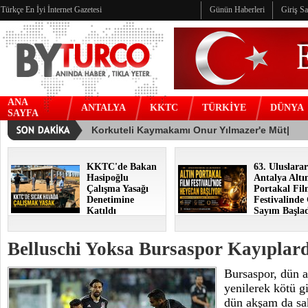
Türkçe En İyi İnternet Gazetesi
Günün Haberleri
Giriş S
ANA
ANTALYA
KKTC
TÜRKİYE
DÜNYA
SAYFA
KKTC'de Bakan
63. Uluslarar
Hasipoğlu
Antalya Altı
Çalışma Yasağı
Portakal Fi
Denetimine
Festivalinde
Katıldı
Sayım Başla
Belluschi Yoksa Bursaspor Kayıplar
Bursaspor, dün 
yenilerek kötü g
dün akşam da sak