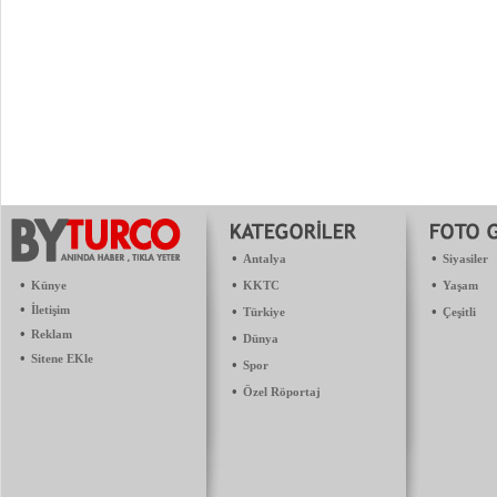
•
•
Antalya
Siyasiler
•
•
•
Künye
KKTC
Yaşam
•
İletişim
•
•
Türkiye
Çeşitli
•
Reklam
•
Dünya
•
Sitene EKle
•
Spor
•
Özel Röportaj