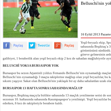
Belluschi'nin yo
16 Eylül 2013 Pazartes
Yeşil-beyazlı ekip, Sp
sahasında Beşiktaş’a 3
görüntüsünü sürdürdü.
göreve gelmesinin ardı
galibiyet, 1 beraberlik alan yeşil beyazlı ekip 2 kez de sahadan mağlubiyetle ayrı
BELUSCHİ YOKSA BURSASPOR YOK
Bursaspor bu sezon Arjantinli yıldızı Fernando Belluschi’nin oynamadığı maçlard
Belluschi’nin oynamadığı 3 maçta rakiplerine mağlup olan yeşil beyazlılar, bu 
sıkıntı yaşıyor. Sakat olan Belluschi'nin yaklaşık bir ay daha sahalardan uzak ola
BURSASPOR 13 HAFTA SONRA SAHASINDA MAĞLUP
Bursaspor, Beşiktaş maçıyla birlikte sahasında 13 maçlık yenilmeme serisi de son
sezonun 10. haftasında sahasında Kasımpaşaspor’a yenilmişti. Yeşil beyazlılar bu
ederken, 6 kez de rakipleriyle berabere kaldı.