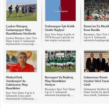
Çaykur Rizespor,
Trabzonspor İçin Kritik
Daum’un En Büyü
Gaziantepspor Maçı
Günler Başlıyor
Kozu Batalla
Hazırlıklarını Sürdürdü
Spor Toto Süper Lig'de ve
Bursaspor, Spor Toto 
UEFA Avrupa Ligi'nde üst
Lig’in 4. haftasında
Çaykur Rizespor, Spor Toto
üste maçlar oynayacak ...
sahasında karşılaşacağı 
Süper Lig'in 4. haftasında
deplasmanda oynayacağı ...
Medical Park
Bursaspor’da Beşiktaş
Galatasaray Resmi
Antalyaspor’da
Maçı Hazırlıkları
Seyahat Sitesi Yayı
Galatasaray Maçı
Sürüyor
Girdi
Hazırlıkları
Bursaspor Spor Toto Süper
Galatasaray Kulübü il
Lig’in 4. haftasında
Etstur büyük bir işbirl
Spor Toto Süper Lig’in 4.
sahasında karşılaşacağı ...
imza atarak, Galatasara
haftasında Cuma günü
deplasmanda Galatasaray ...