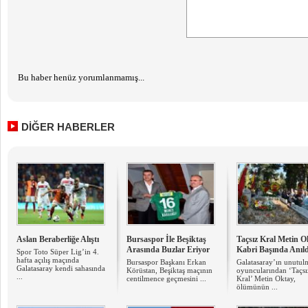
Bu haber henüz yorumlanmamış...
DİĞER HABERLER
Aslan Beraberliğe Alıştı
Bursaspor İle Beşiktaş
Taçsız Kral Metin O
Arasında Buzlar Eriyor
Kabri Başında Anıld
Spor Toto Süper Lig’in 4.
hafta açılış maçında
Bursaspor Başkanı Erkan
Galatasaray’ın unutul
Galatasaray kendi sahasında
Körüstan, Beşiktaş maçının
oyuncularından ‘Taçsı
...
centilmence geçmesini ...
Kral’ Metin Oktay,
ölümünün ...