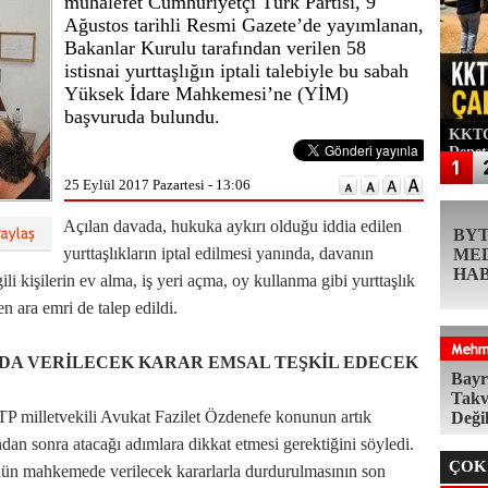
muhalefet Cumhuriyetçi Türk Partisi, 9
Ağustos tarihli Resmi Gazete’de yayımlanan,
Bakanlar Kurulu tarafından verilen 58
istisnai yurttaşlığın iptali talebiyle bu sabah
Yüksek İdare Mahkemesi’ne (YİM)
başvuruda bulundu.
KKTC'
Denet
25 Eylül 2017 Pazartesi - 13:06
Açılan davada, hukuka aykırı olduğu iddia edilen
BY
yurttaşlıkların iptal edilmesi yanında, davanın
ME
HA
li kişilerin ev alma, iş yeri açma, oy kullanma gibi yurttaşlık
 ara emri de talep edildi.
DA VERİLECEK KARAR EMSAL TEŞKİL EDECEK
Bayr
Takv
 milletvekili Avukat Fazilet Özdenefe konunun artık
Deği
 sonra atacağı adımlara dikkat etmesi gerektiğini söyledi.
ÇOK
ün mahkemede verilecek kararlarla durdurulmasının son