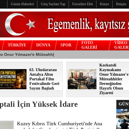
Günün Haberleri
Giriş Sayfam Yap
Favorilere Ekle
Künye
İletişim
FOTO
VİDEO
TÜRKİYE
DÜNYA
SPOR
GALERİ
GALER
Korkuteli
63. Uluslararası
Kaymakamı
Antalya Altın
Onur Yılmazer'e
Portakal Film
Müteahhitler
Festivalinde Geri
Derneğinden
Sayım Başladı
Hayırlı Olsun
Ziyareti
ptali İçin Yüksek İdare
GÜNÜ
Kuzey Kıbrıs Türk Cumhuriyeti'nde Ana