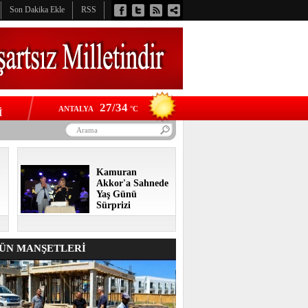
Son Dakika Ekle
RSS
27/34
ANTALYA
°C
İ
Kamuran
Akkor'a Sahnede
Yaş Günü
Sürprizi
N MANŞETLERİ