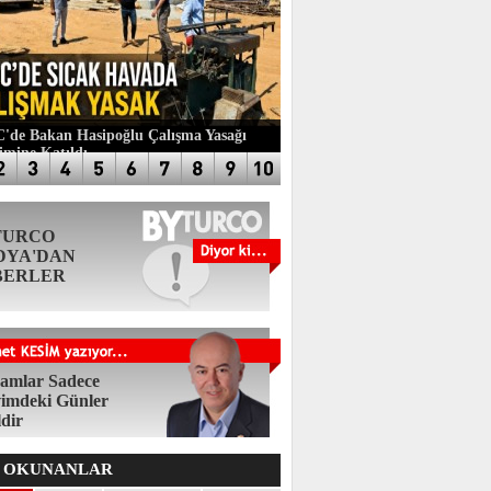
de Bakan Hasipoğlu Çalışma Yasağı
imine Katıldı
TURCO
DYA'DAN
BERLER
amlar Sadece
imdeki Günler
ldir
 OKUNANLAR