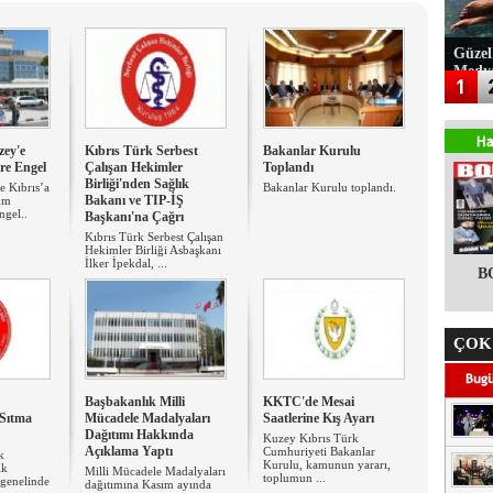
Güzel
Medy
ey'e
Kıbrıs Türk Serbest
Bakanlar Kurulu
ere Engel
Çalışan Hekimler
Toplandı
Birliği'nden Sağlık
e Kıbrıs’a
Bakanlar Kurulu toplandı.
Bakanı ve TIP-İŞ
Rum
ngel..
Başkanı'na Çağrı
Kıbrıs Türk Serbest Çalışan
Hekimler Birliği Asbaşkanı
İlker İpekdal, ...
B
ÇOK
Başbakanlık Milli
KKTC'de Mesai
 Sıtma
Mücadele Madalyaları
Saatlerine Kış Ayarı
Dağıtımı Hakkında
Kuzey Kıbrıs Türk
Açıklama Yaptı
Cumhuriyeti Bakanlar
k
Kurulu, kamunun yararı,
ık
Milli Mücadele Madalyaları
toplumun ...
genelinde
dağıtımına Kasım ayında