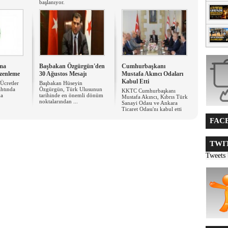
başlanıyor.
kma
Başbakan Özgürgün'den
Cumhurbaşkanı
üzenleme
30 Ağustos Mesajı
Mustafa Akıncı Odaları
Kabul Etti
Ücretler
Başbakan Hüseyin
ahtında
Özgürgün, Türk Ulusunun
KKTC Cumhurbaşkanı
ma
tarihinde en önemli dönüm
Mustafa Akıncı, Kıbrıs Türk
noktalarından ...
Sanayi Odası ve Ankara
Ticaret Odası'nı kabul etti
FACE
TWIT
Tweets