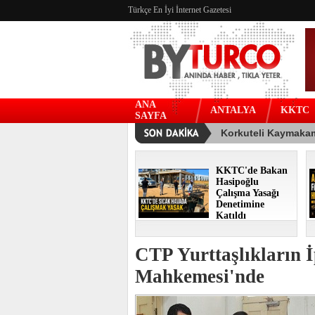
Türkçe En İyi İnternet Gazetesi
ANA
ANTALYA
KKTC
SAYFA
KKTC'de Bakan
Hasipoğlu
Çalışma Yasağı
Denetimine
Katıldı
CTP Yurttaşlıkların İ
Mahkemesi'nde