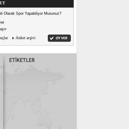
ET
li Olarak Spor Yapabiliyor Musunuz?
vet
ayır
uçlar
Anket arşivi