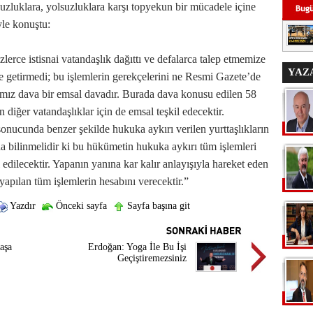
zluklara, yolsuzluklara karşı topyekun bir mücadele içine
yle konuştu:
rce istisnai vatandaşlık dağıttı ve defalarca talep etmemize
YAZ
ne getirmedi; bu işlemlerin gerekçelerini ne Resmi Gazete’de
ğımız dava bir emsal davadır. Burada dava konusu edilen 58
 diğer vatandaşlıklar için de emsal teşkil edecektir.
ucunda benzer şekilde hukuka aykırı verilen yurttaşlıkların
a bilinmelidir ki bu hükümetin hukuka aykırı tüm işlemleri
 edilecektir. Yapanın yanına kar kalır anlayışıyla hareket eden
apılan tüm işlemlerin hesabını verecektir.”
Yazdır
Önceki sayfa
Sayfa başına git
aşa
Erdoğan: Yoga İle Bu İşi
Geçiştiremezsiniz