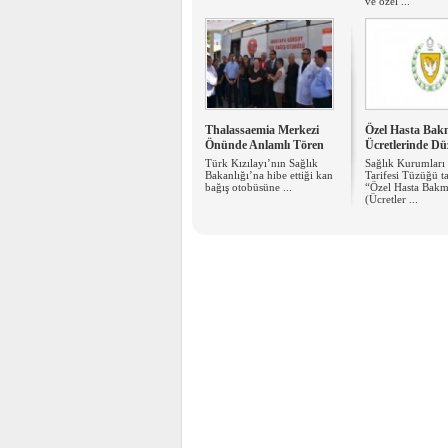
ve özel ...
Thalassaemia Merkezi
Özel Hasta Ba
Önünde Anlamlı Tören
Ücretlerinde D
Türk Kızılayı’nın Sağlık
Sağlık Kurumları 
Bakanlığı’na hibe ettiği kan
Tarifesi Tüzüğü t
bağış otobüsüne ...
“Özel Hasta Bak
(Ücretler ...