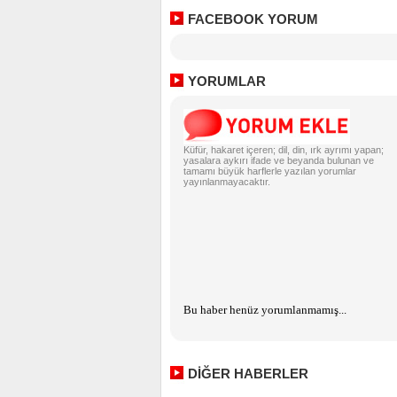
FACEBOOK YORUM
YORUMLAR
Küfür, hakaret içeren; dil, din, ırk ayrımı yapan;
yasalara aykırı ifade ve beyanda bulunan ve
tamamı büyük harflerle yazılan yorumlar
yayınlanmayacaktır.
Bu haber henüz yorumlanmamış...
DİĞER HABERLER