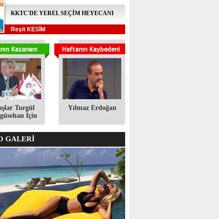
KKTC'DE YEREL SEÇİM HEYECANI
Reşit KESİM
ışlar Turgül
Yılmaz Erdoğan
üsehan İçin
 GALERİ