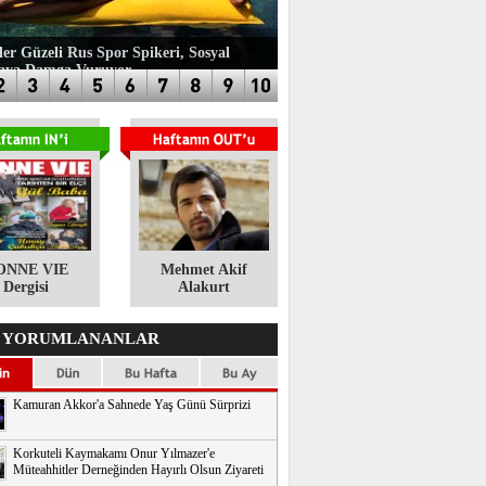
ler Güzeli Rus Spor Spikeri, Sosyal
aya Damga Vuruyor
ONNE VIE
​Mehmet Akif
Dergisi
Alakurt
 YORUMLANANLAR
Kamuran Akkor'a Sahnede Yaş Günü Sürprizi
Korkuteli Kaymakamı Onur Yılmazer'e
Müteahhitler Derneğinden Hayırlı Olsun Ziyareti