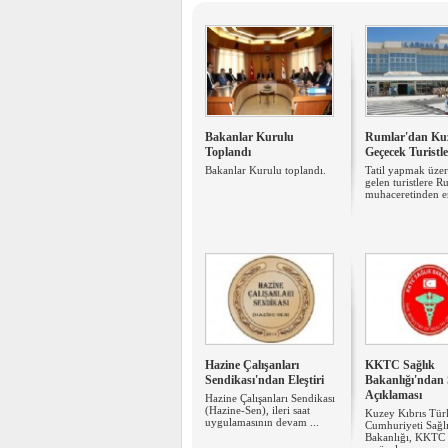
Bakanlar Kurulu
Rumlar'dan Kuz
Toplandı
Geçecek Turistl
Bakanlar Kurulu toplandı.
Tatil yapmak üzer
gelen turistlere 
muhaceretinden e
Hazine Çalışanları
KKTC Sağlık
Sendikası'ndan Eleştiri
Bakanlığı'ndan
Açıklaması
Hazine Çalışanları Sendikası
(Hazine-Sen), ileri saat
Kuzey Kıbrıs Tür
uygulamasının devam ...
Cumhuriyeti Sağl
Bakanlığı, KKTC 