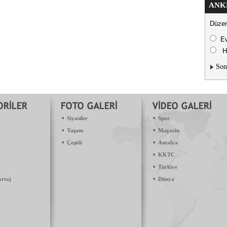
ANK
Düzen
E
H
Son
•
•
Siyasiler
Spor
•
•
Yaşam
Magazin
•
•
Çeşitli
Antalya
•
KKTC
•
Türkiye
•
ortaj
Dünya