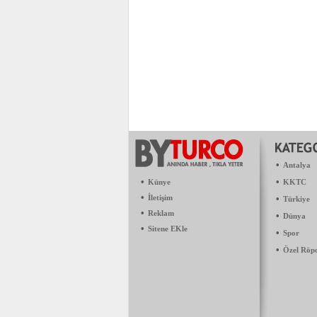
•
Antalya
•
•
Künye
KKTC
•
İletişim
•
Türkiye
•
Reklam
•
Dünya
•
Sitene EKle
•
Spor
•
Özel Röp