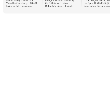
Kemer’e bağlı Tekirova
Gençlik ve Spor Bakanlığı
*Vali Hulusi Şahin, G
Mahallesi’nde bu yıl 18-20
ile Kültür ve Turizm
ve Spor İl Müdürlüğü
Ekim tarihleri arasında ...
Bakanlığı himayelerinde, ...
tarafından düzenlenen 