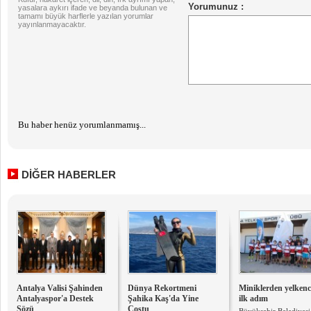
yasalara aykırı ifade ve beyanda bulunan ve
tamamı büyük harflerle yazılan yorumlar
yayınlanmayacaktır.
Bu haber henüz yorumlanmamış...
DİĞER HABERLER
Antalya Valisi Şahinden
Dünya Rekortmeni
Miniklerden yelkenci
Antalyaspor'a Destek
Şahika Kaş'da Yine
ilk adım
Sözü
Coştu