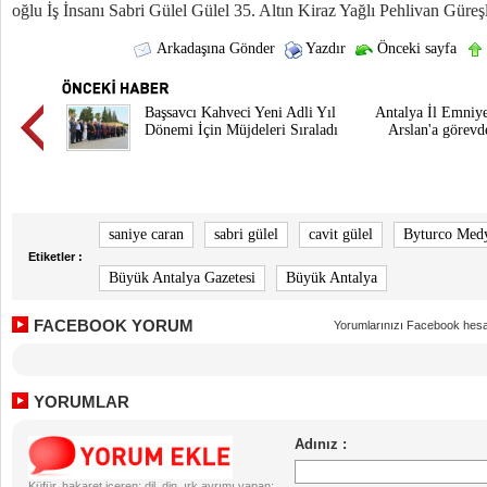
oğlu İş İnsanı Sabri Gülel Gülel 35. Altın Kiraz Yağlı Pehlivan Güreşl
Arkadaşına Gönder
Yazdır
Önceki sayfa
Başsavcı Kahveci Yeni Adli Yıl
Antalya İl Emniy
Dönemi İçin Müjdeleri Sıraladı
Arslan'a görevd
saniye caran
sabri gülel
cavit gülel
Byturco Med
Etiketler :
Büyük Antalya Gazetesi
Büyük Antalya
FACEBOOK YORUM
Yorumlarınızı Facebook hesa
YORUMLAR
Küfür, hakaret içeren; dil, din, ırk ayrımı yapan;