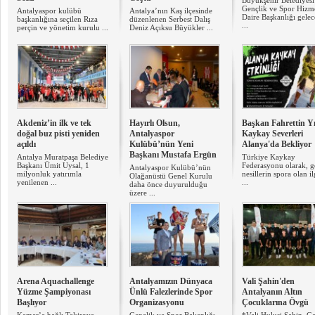
Büyükşehir Belediyesi
Gençlik ve Spor Hizme
Antalyaspor kulübü
Antalya’nın Kaş ilçesinde
Daire Başkanlığı gele
başkanlığına seçilen Rıza
düzenlenen Serbest Dalış
...
perçin ve yönetim kurulu ...
Deniz Açıksu Büyükler ...
Akdeniz’in ilk ve tek
Hayırlı Olsun,
Başkan Fahrettin Yı
doğal buz pisti yeniden
Antalyaspor
Kaykay Severleri
açıldı
Kulübü’nün Yeni
Alanya'da Bekliyor
Başkanı Mustafa Ergün
Antalya Muratpaşa Belediye
Türkiye Kaykay
Başkanı Ümit Uysal, 1
Federasyonu olarak, 
Antalyaspor Kulübü’nün
milyonluk yatırımla
nesillerin spora olan il
Olağanüstü Genel Kurulu
yenilenen ...
...
daha önce duyurulduğu
üzere ...
Arena Aquachallenge
Antalyamızın Dünyaca
Vali Şahin'den
Yüzme Şampiyonası
Ünlü Falezlerinde Spor
Antalyanın Altın
Başlıyor
Organizasyonu
Çocuklarına Övgü