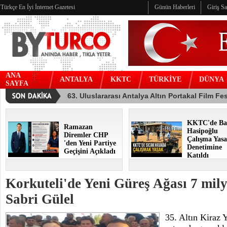
Türkçe En İyi İnternet Gazetesi
Günün Haberleri
Giriş S
ANA
ANTALYA
KKTC
TÜRKİYE
DÜNYA
SAYFA
KKTC'de Ba
Ramazan
Hasipoğlu
Diremler CHP
Çalışma Yasa
'den Yeni Partiye
Denetimine
Geçişini Açıkladı
Katıldı
Korkuteli'de Yeni Güreş Ağası 7 mily
Sabri Gülel
35. Altın Kiraz 