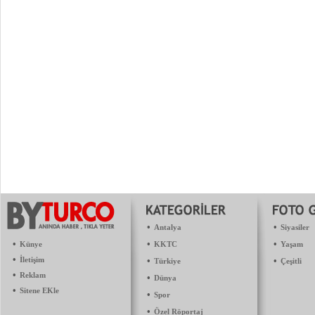
•
•
Antalya
Siyasiler
•
•
•
Künye
KKTC
Yaşam
•
İletişim
•
•
Türkiye
Çeşitli
•
Reklam
•
Dünya
•
Sitene EKle
•
Spor
•
Özel Röportaj