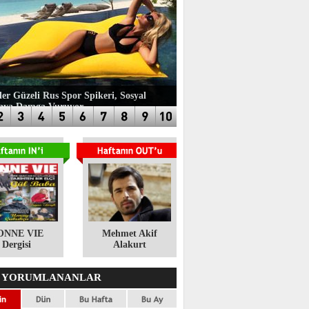
ler Güzeli Rus Spor Spikeri, Sosyal
aya Damga Vuruyor
ONNE VIE
​Mehmet Akif
Dergisi
Alakurt
 YORUMLANANLAR