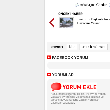
Arkadaşına Gönder
Turizmin Başkenti Anta
Heyecanı Yaşandı
kktc
ercan havalimanı
Etiketler :
FACEBOOK YORUM
YORUMLAR
Küfür, hakaret içeren; dil, din, ırk ayrımı yapan;
yasalara aykırı ifade ve beyanda bulunan ve
tamamı büyük harflerle yazılan yorumlar
yayınlanmayacaktır.