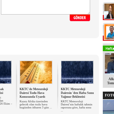
Alk
Tomg
nak
KKTC'de Meteoroloji
KKTC Meteoroloji
isi
Dairesi Tozlu Hava
Dairesin 'den Hafta Sonu
FOTO
Konusunda Uyardı
Yağmur Beklentisi
i
lan
Kuzey Afrika üzerinden
KKTC Meteoroloji
 26 Ekim –
gelecek olan tozlu hava
Dairesi’nin haftalık tahmin
bugünden itibaren 3 gün ...
raporuna göre, hafta sonu
...