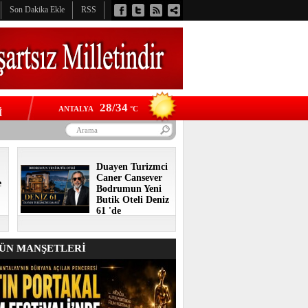
Son Dakika Ekle
RSS
28/34
ANTALYA
°C
İ
Duayen Turizmci
Caner Cansever
e
Bodrumun Yeni
Butik Oteli Deniz
61 'de
N MANŞETLERİ