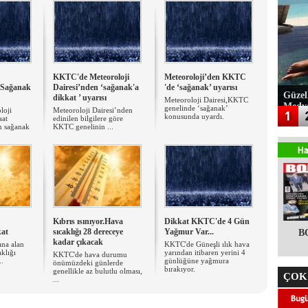
KKTC'de Meteoroloji
Meteoroloji’den KKTC
n Sağanak
Dairesi’nden ‘sağanak'a
'de ‘sağanak’ uyarısı
Güzel
dikkat ’ uyarısı
Meteoroloji Dairesi,KKTC
Medy
genelinde ‘sağanak’
loji
​Meteoroloji Dairesi’nden
konusunda uyardı.
aat
edinilen bilgilere göre
n sağanak
KKTC genelinin ...
Kıbrıs ısınıyor.Hava
Dikkat KKTC'de 4 Gün
kat
sıcaklığı 28 dereceye
Yağmur Var...
B
kadar çıkacak
ına alan
KKTC'de Güneşli ılık hava
aklığı
yarından itibaren yerini 4
KKTC'de hava durumu
..
günlüğüne yağmura
önümüzdeki günlerde
bırakıyor.
genellikle az bulutlu olması,
ÇOK
...