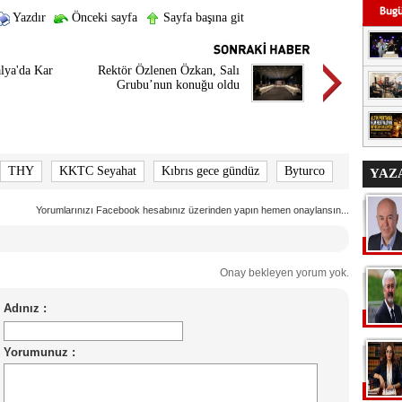
Yazdır
Önceki sayfa
Sayfa başına git
lya'da Kar
Rektör Özlenen Özkan, Salı
Grubu’nun konuğu oldu
THY
KKTC Seyahat
Kıbrıs gece gündüz
Byturco
YAZ
Yorumlarınızı Facebook hesabınız üzerinden yapın hemen onaylansın...
Onay bekleyen yorum yok.