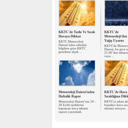
KKTC'de Tozlu Ve Sıcak
KKTC'de
Havaya Dikkat
Meteoroloji'de
Yağış Uyarısı
KKTC Meteoroloji
Dairesi’nden edinilen
KKTC'de Meteoro
bilgilere göre KKTC
Dairesi, bu gece s
genelinin alçak ...
21.00’den itibare
veya ...
Meteoroloji Dairesi'nden
KKTC'de Hava
Haftalık Rapor
Sıcaklığına Dik
Meteoroloji Dairesi’nin 24 -
KKTC'yi etkisi alt
30 Eylül tarihlerini
bunaltıcı hava sıc
kapsayan hava tahmin
etkisini artırıyor. .
raporu yayımladı.