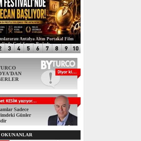
luslararası Antalya Altın Portakal Film
valinde Geri Sayım Başladı
TURCO
DYA'DAN
BERLER
amlar Sadece
imdeki Günler
ldir
 OKUNANLAR