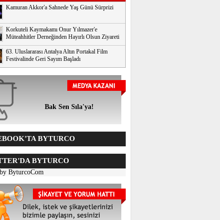
Kamuran Akkor'a Sahnede Yaş Günü Sürprizi
Korkuteli Kaymakamı Onur Yılmazer'e
Müteahhitler Derneğinden Hayırlı Olsun Ziyareti
63. Uluslararası Antalya Altın Portakal Film
Festivalinde Geri Sayım Başladı
Bak Sen Sıla'ya!
BOOK'TA BYTURCO
TER'DA BYTURCO
 by ByturcoCom