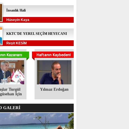
İnsanlık Hali
Hüseyin Kaya
KKTC'DE YEREL SEÇİM HEYECANI
Reşit KESİM
ışlar Turgül
Yılmaz Erdoğan
üsehan İçin
 GALERİ