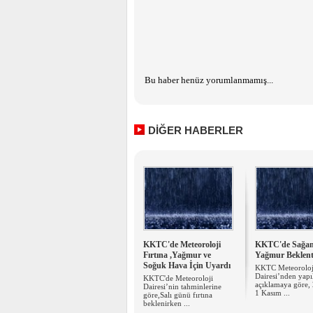
Bu haber henüz yorumlanmamış...
DİĞER HABERLER
KKTC'de Meteoroloji
KKTC'de Sağa
Fırtına ,Yağmur ve
Yağmur Beklent
Soğuk Hava İçin Uyardı
KKTC Meteoroloj
Dairesi’nden yapı
KKTC'de Meteoroloji
açıklamaya göre,
Dairesi’nin tahminlerine
1 Kasım ...
göre,Salı günü fırtına
beklenirken ...