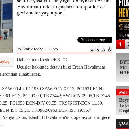
şekilde yaşanan kar yağışı dolayısıyla Ercan
Havalimanı’ndaki uçuşlarda da iptaller ve
gecikmeler yaşanıyor...
63. U
Festi
25 Ocak 2022 Salı - 13:25
Haber :İrem Kesim /KKTC
BY
Uçuşlar hakkında detaylı bilgi Ercan Havalimanı
ME
HA
lefondan alınabilecek.
-SAW 06.45, PC1930 SAW-ECN 07.15, PC1931 ECN-
TK 961 ECN-İST 09.00, TK7744 SAW-ECN 09.05,TK 7745
Bayr
.25, PC1953 ECN-DIY 09.55, TK976 İST-ECN 11.30,
Takv
ECN-İST 15.20, TK0962/0963 ECN-İST 19.55.”
Deği
 Yahya Üstün, İstanbul Havalimanı'nda operasyonların gece
ÇOK
ı.