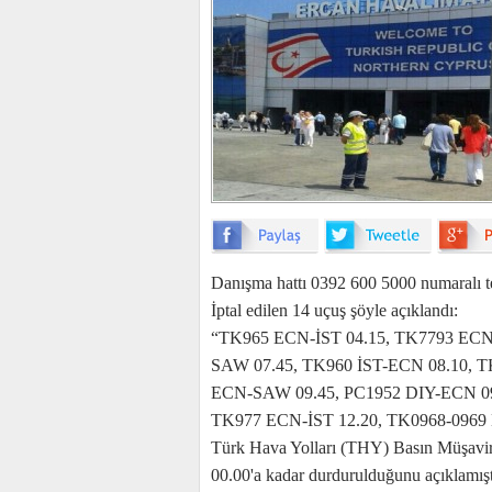
Danışma hattı 0392 600 5000 numaralı te
İptal edilen 14 uçuş şöyle açıklandı:
“TK965 ECN-İST 04.15, TK7793 ECN
SAW 07.45, TK960 İST-ECN 08.10, 
ECN-SAW 09.45, PC1952 DIY-ECN 09
TK977 ECN-İST 12.20, TK0968-0969 
Türk Hava Yolları (THY) Basın Müşaviri
00.00'a kadar durdurulduğunu açıklamışt