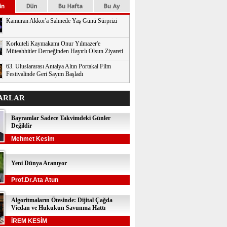
Kamuran Akkor'a Sahnede Yaş Günü Sürprizi
Korkuteli Kaymakamı Onur Yılmazer'e
Müteahhitler Derneğinden Hayırlı Olsun Ziyareti
63. Uluslararası Antalya Altın Portakal Film
Festivalinde Geri Sayım Başladı
ARLAR
Bayramlar Sadece Takvimdeki Günler
Değildir
Mehmet Kesim
Yeni Dünya Aranıyor
Prof.Dr.Ata Atun
Algoritmaların Ötesinde: Dijital Çağda
Vicdan ve Hukukun Savunma Hattı
İREM KESİM