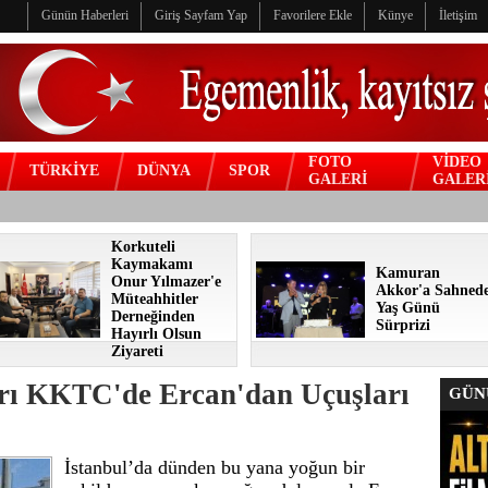
Günün Haberleri
Giriş Sayfam Yap
Favorilere Ekle
Künye
İletişim
FOTO
VİDEO
TÜRKİYE
DÜNYA
SPOR
GALERİ
GALER
Korkuteli
Kaymakamı
Kamuran
Onur Yılmazer'e
Akkor'a Sahned
Müteahhitler
Yaş Günü
Derneğinden
Sürprizi
Hayırlı Olsun
Ziyareti
rı KKTC'de Ercan'dan Uçuşları
GÜNÜ
İstanbul’da dünden bu yana yoğun bir