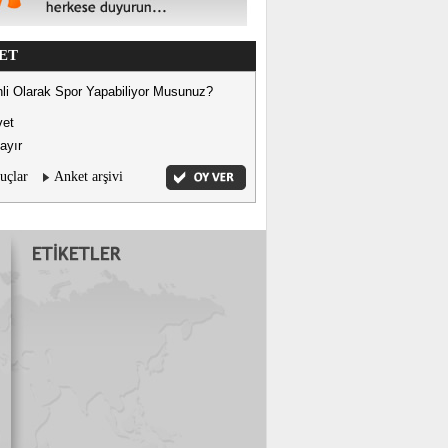
ET
li Olarak Spor Yapabiliyor Musunuz?
vet
ayır
uçlar
Anket arşivi