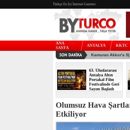
Türkçe En İyi İnternet Gazetesi
ANA
ANTALYA
KKTC
SAYFA
63. Uluslararası
Antalya Altın
Portakal Film
Festivalinde Geri
Sayım Başladı
Olumsuz Hava Şartla
Etkiliyor