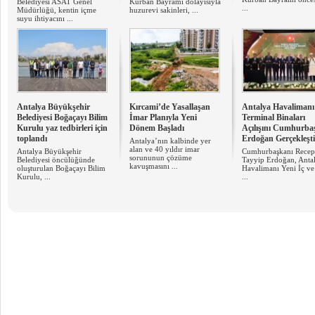
Belediyesi ASAT Genel
Kurban Bayramı dolayısıyla
...
Müdürlüğü, kentin içme
huzurevi sakinleri, ...
suyu ihtiyacını ...
Antalya Büyükşehir
Kırcami’de Yasallaşan
Antalya Havalimanı
Belediyesi Boğaçayı Bilim
İmar Planıyla Yeni
Terminal Binaları
Kurulu yaz tedbirleri için
Dönem Başladı
Açılışını Cumhurba
toplandı
Erdoğan Gerçekleşti
Antalya’nın kalbinde yer
alan ve 40 yıldır imar
Antalya Büyükşehir
Cumhurbaşkanı Recep
sorununun çözüme
Belediyesi öncülüğünde
Tayyip Erdoğan, Anta
kavuşmasını ...
oluşturulan Boğaçayı Bilim
Havalimanı Yeni İç ve
Kurulu, ...
...