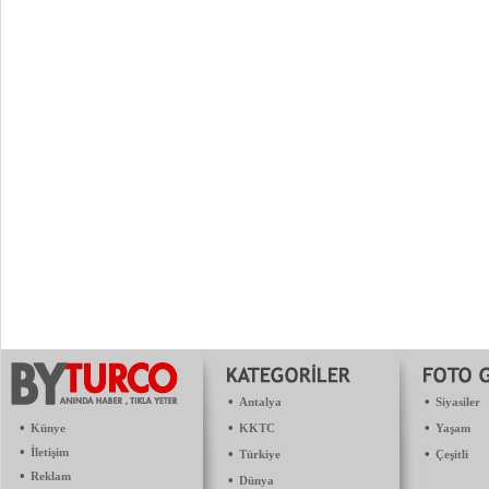
•
•
Antalya
Siyasiler
•
•
•
Künye
KKTC
Yaşam
•
İletişim
•
•
Türkiye
Çeşitli
•
Reklam
•
Dünya