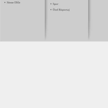
•
Sitene EKle
•
Spor
•
Özel Röportaj