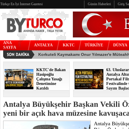
Türkçe En İyi İnternet Gazetesi
Günün Haberleri
Giriş S
ANA
ANTALYA
KKTC
TÜRKİYE
DÜNYA
SAYFA
KKTC'de Bakan
63. Uluslarar
Hasipoğlu
Antalya Altı
Çalışma Yasağı
Portakal Fi
Denetimine
Festivalinde
Katıldı
Sayım Başla
Antalya Büyükşehir Başkan Vekili Ö
yeni bir açık hava müzesine kavuşac
Antalya Büyükşe