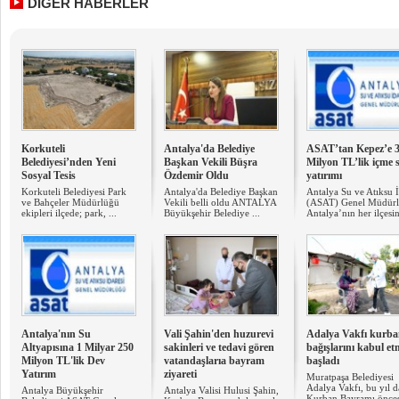
DİĞER HABERLER
Korkuteli
Antalya'da Belediye
ASAT’tan Kepez’e 
Belediyesi’nden Yeni
Başkan Vekili Büşra
Milyon TL’lik içme 
Sosyal Tesis
Özdemir Oldu
yatırımı
Korkuteli Belediyesi Park
Antalya'da Belediye Başkan
Antalya Su ve Atıksu İ
ve Bahçeler Müdürlüğü
Vekili belli oldu ANTALYA
(ASAT) Genel Müdürl
ekipleri ilçede; park, ...
Büyükşehir Belediye ...
Antalya’nın her ilçesin
Antalya'nın Su
Vali Şahin'den huzurevi
Adalya Vakfı kurb
Altyapısına 1 Milyar 250
sakinleri ve tedavi gören
bağışlarını kabul e
Milyon TL'lik Dev
vatandaşlarıa bayram
başladı
Yatırım
ziyareti
Muratpaşa Belediyesi
Adalya Vakfı, bu yıl d
Antalya Büyükşehir
Antalya Valisi Hulusi Şahin,
Kurban Bayramı önce