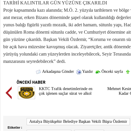
TARİHİ KALINTILAR GÜN YÜZÜNE ÇIKARILDI
Proje kapsamında kazı alanında; M.Ö. 2. yüzyıla tarihlenen ve bölge v
anıt mezar, erken Bizans döneminde şapel olarak kullanıldığı değerlend
yunus balığı figürlü yazıtlı mozaik, iki adet hamam, sütunlu yapı, Ha
düşünülen Roma dönemi sütunlu cadde, ve Cumhuriyet dönemine ait bir
gün yüzüne çıkarıldı. Başkan Vekili Özdemir, “Koruma ve onarım sür
bir açık hava müzesine kavuşmuş olacak. Ziyaretçiler, antik dönemd
yürüyüş yolundaki cam yüzeylerden inceleyebilecek, Seyir Terasından
manzarasını seyredebilecek” dedi.
Arkadaşına Gönder
Yazdır
Önceki sayfa
KKTC Trafik denetimlerinde en
Mehmet Kesim
çok işlenen suçlar sürat ve alkol
Kadar G
Antalya Büyükşehir Belediye Başkan Vekili Büşra Özdemir
Etiketler :