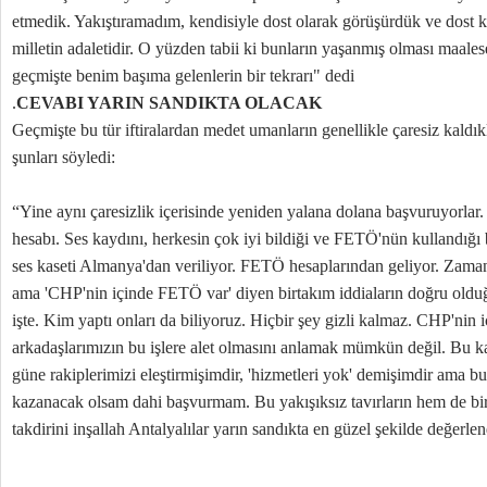
etmedik. Yakıştıramadım, kendisiyle dost olarak görüşürdük ve dost k
milletin adaletidir. O yüzden tabii ki bunların yaşanmış olması maales
geçmişte benim başıma gelenlerin bir tekrarı" dedi
.
CEVABI YARIN SANDIKTA OLACAK
Geçmişte bu tür iftiralardan medet umanların genellikle çaresiz kaldık
şunları söyledi:
“Yine aynı çaresizlik içerisinde yeniden yalana dolana başvuruyorlar
hesabı. Ses kaydını, herkesin çok iyi bildiği ve FETÖ'nün kullandığı b
ses kaseti Almanya'dan veriliyor. FETÖ hesaplarından geliyor. Zama
ama 'CHP'nin içinde FETÖ var' diyen birtakım iddiaların doğru oldu
işte. Kim yaptı onları da biliyoruz. Hiçbir şey gizli kalmaz. CHP'nin 
arkadaşlarımızın bu işlere alet olmasını anlamak mümkün değil. Bu 
güne rakiplerimizi eleştirmişimdir, 'hizmetleri yok' demişimdir ama bu g
kazanacak olsam dahi başvurmam. Bu yakışıksız tavırların hem de bi
takdirini inşallah Antalyalılar yarın sandıkta en güzel şekilde değerl