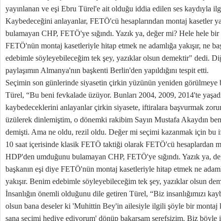
yayınlanan ve eşi Ebru Türel'e ait olduğu iddia edilen ses kaydıyla ilg
Kaybedeceğini anlayanlar, FETÖ'cü hesaplarından montaj kasetler 
bulamayan CHP, FETÖ'ye sığındı. Yazık ya, değer mi? Hele hele bir k
FETÖ'nün montaj kasetleriyle hitap etmek ne adamlığa yakışır, ne baş
edebimle söyleyebileceğim tek şey, yazıklar olsun demektir" dedi. Di
paylaşımın Almanya'nın başkenti Berlin'den yapıldığını tespit etti.
Seçimin son günlerinde siyasetin çirkin yüzünün yeniden görülmeye
Türel, “Bu beni fevkalade üzüyor. Bunları 2004, 2009, 2014'te yaşad
kaybedeceklerini anlayanlar çirkin siyasete, iftiralara başvurmak zor
üzülerek dinlemiştim, o dönemki rakibim Sayın Mustafa Akaydın benim 
demişti. Ama ne oldu, rezil oldu. Değer mi seçimi kazanmak için bu i
10 saat içerisinde klasik FETÖ taktiği olarak FETÖ'cü hesaplardan mo
HDP'den umduğunu bulamayan CHP, FETÖ'ye sığındı. Yazık ya, değer
başkanın eşi diye FETÖ'nün montaj kasetleriyle hitap etmek ne adamlı
yakışır. Benim edebimle söyleyebileceğim tek şey, yazıklar olsun dem
İnsanlığın önemli olduğunu dile getiren Türel, “Biz insanlığımızı ka
olsun bana deseler ki 'Muhittin Bey'in ailesiyle ilgili şöyle bir montaj
sana seçimi hediye ediyorum' dönüp bakarsam şerefsizim. Biz böyle i