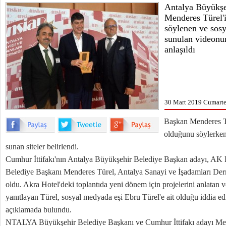
Antalya Büyükşe
Menderes Türel'i
söylenen ve sos
sunulan videon
anlaşıldı
30 Mart 2019 Cumartes
Başkan Menderes T
olduğunu söylerken
sunan siteler belirlendi.
Cumhur İttifakı'nın Antalya Büyükşehir Belediye Başkan adayı, AK P
Belediye Başkanı Menderes Türel, Antalya Sanayi ve İşadamları D
oldu. Akra Hotel'deki toplantıda yeni dönem için projelerini anlatan ve
yanıtlayan Türel, sosyal medyada eşi Ebru Türel'e ait olduğu iddia edile
açıklamada bulundu.
NTALYA Büyükşehir Belediye Başkanı ve Cumhur İttifakı adayı Men