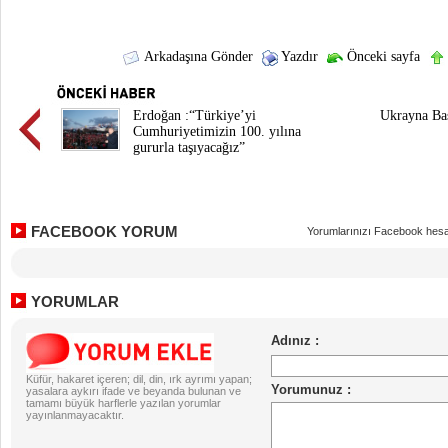
Arkadaşına Gönder
Yazdır
Önceki sayfa
Erdoğan :“Türkiye’yi
Ukrayna Baş
Cumhuriyetimizin 100. yılına
gururla taşıyacağız”
FACEBOOK YORUM
Yorumlarınızı Facebook hesa
YORUMLAR
Küfür, hakaret içeren; dil, din, ırk ayrımı yapan;
yasalara aykırı ifade ve beyanda bulunan ve
tamamı büyük harflerle yazılan yorumlar
yayınlanmayacaktır.