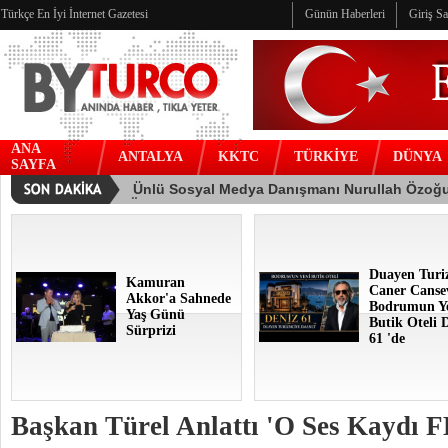
Türkçe En İyi İnternet Gazetesi
Günün Haberleri
Giriş S
ANA
ANTALYA
KKTC
TÜRKİYE
DÜNYA
SAYFA
Duayen Turi
Kamuran
Caner Canse
Akkor'a Sahnede
Bodrumun Y
Yaş Günü
Butik Oteli 
Sürprizi
61 'de
Başkan Türel Anlattı 'O Ses Kaydı 