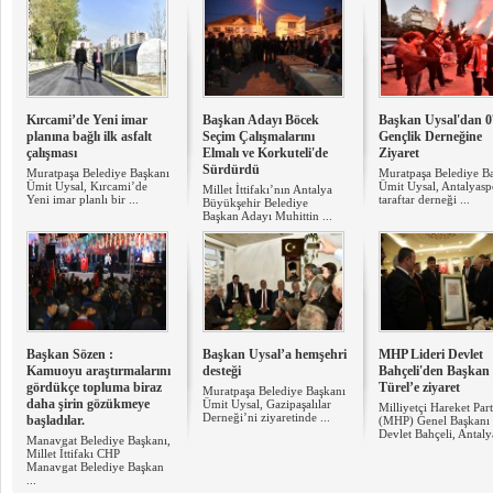
​Kırcami’de Yeni imar
Başkan Adayı Böcek
Başkan Uysal'dan 0
planına bağlı ilk asfalt
Seçim Çalışmalarını
Gençlik Derneğine
çalışması
Elmalı ve Korkuteli'de
Ziyaret
Sürdürdü
Muratpaşa Belediye Başkanı
Muratpaşa Belediye B
Ümit Uysal, Kırcami’de
Ümit Uysal, Antalyas
​Millet İttifakı’nın Antalya
Yeni imar planlı bir ...
taraftar derneği ...
Büyükşehir Belediye
Başkan Adayı Muhittin ...
Başkan Sözen :
Başkan Uysal’a hemşehri
​MHP Lideri Devlet
Kamuoyu araştırmalarını
desteği
Bahçeli'den Başkan
gördükçe topluma biraz
Türel’e ziyaret
Muratpaşa Belediye Başkanı
daha şirin gözükmeye
Ümit Uysal, Gazipaşalılar
Milliyetçi Hareket Part
Derneği’ni ziyaretinde ...
başladılar.
(MHP) Genel Başkanı
Devlet Bahçeli, Antalya
Manavgat Belediye Başkanı,
Millet İttifakı CHP
Manavgat Belediye Başkan
...