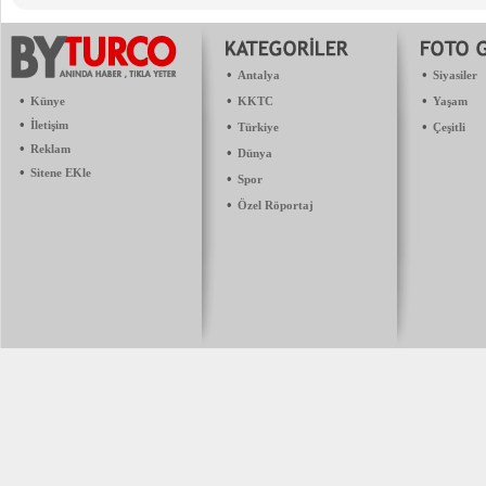
•
•
Antalya
Siyasiler
•
•
•
Künye
KKTC
Yaşam
•
İletişim
•
•
Türkiye
Çeşitli
•
Reklam
•
Dünya
•
Sitene EKle
•
Spor
•
Özel Röportaj