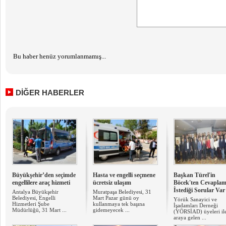
Bu haber henüz yorumlanmamış...
DİĞER HABERLER
Büyükşehir’den seçimde
Hasta ve engelli seçmene
Başkan Türel'in
engellilere araç hizmeti
ücretsiz ulaşım
Böcek'ten Cevaplam
İstediği Sorular Var
Antalya Büyükşehir
Muratpaşa Belediyesi, 31
Belediyesi, Engelli
Mart Pazar günü oy
Yörük Sanayici ve
Hizmetleri Şube
kullanmaya tek başına
İşadamları Derneği
Müdürlüğü, 31 Mart ...
gidemeyecek ...
(YÖRSİAD) üyeleri ile
araya gelen ...